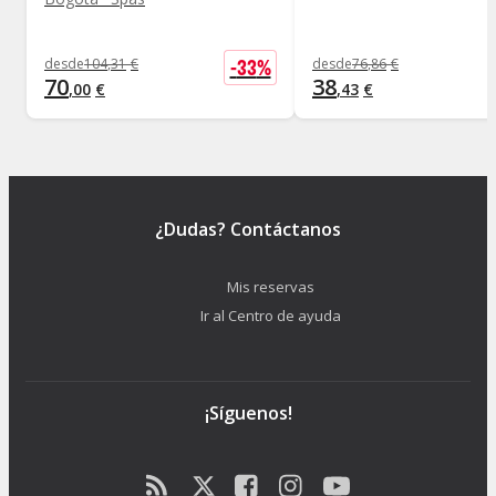
-
33
%
desde
104
,
31
€
desde
76
,
86
€
70
38
,
00
€
,
43
€
¿Dudas? Contáctanos
Mis reservas
Ir al Centro de ayuda
¡Síguenos!