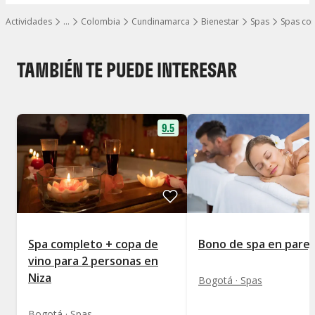
Actividades
…
Colombia
Cundinamarca
Bienestar
Spas
Spas co
Mostrar todos los niveles
TAMBIÉN TE PUEDE INTERESAR
9.5
Spa completo + copa de
Bono de spa en parej
vino para 2 personas en
Niza
Bogotá · Spas
Bogotá · Spas