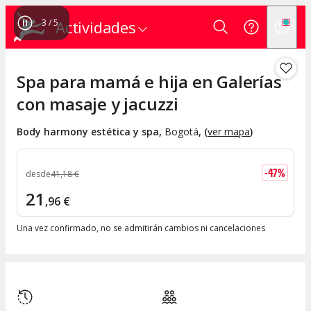
4
/
5
Actividades
Spa para mamá e hija en Galerías
con masaje y jacuzzi
Body harmony estética y spa
,
Bogotá
, (
ver mapa
)
-
47
%
desde
41
,
18
€
21
,
96
€
Una vez confirmado, no se admitirán cambios ni cancelaciones