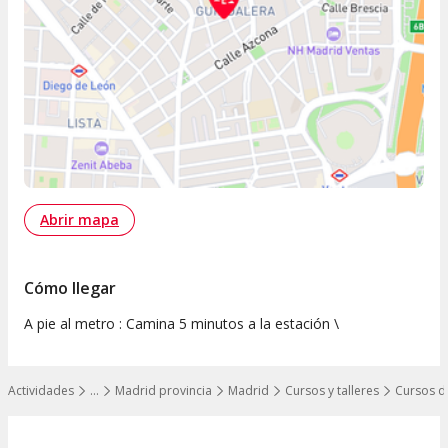
Abrir mapa
Cómo llegar
A pie al metro : Camina 5 minutos a la estación \
Actividades
…
Madrid provincia
Madrid
Cursos y talleres
Cursos d
Mostrar todos los niveles