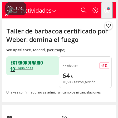
4
/
6
Actividades
Taller de barbacoa certificado por
Weber: domina el fuego
We Xperience
,
Madrid
, (
ver mapa
)
EXTRAORDINARIO
-
9
%
desde
70
€
10
1
opiniones
64
€
+
0
,
50
€
gastos gestión
Una vez confirmado, no se admitirán cambios ni cancelaciones