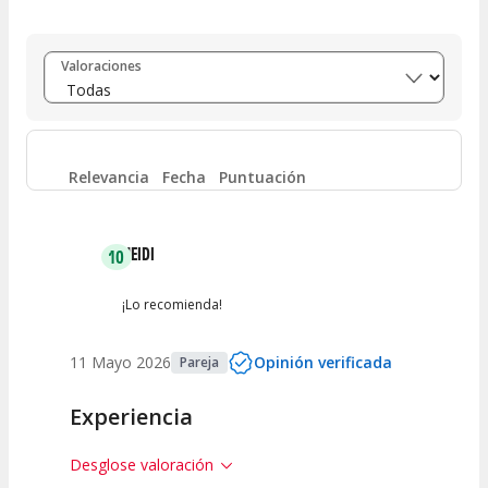
Entre 8 y 10
(
1
)
Valoraciones
Entre 6 y 8
(
0
)
Entre 4 y 6
(
0
)
Relevancia
Fecha
Puntuación
Entre 2 y 4
(
0
)
HEIDI
10
Entre 0 y 2
(
0
)
¡Lo recomienda!
11 Mayo 2026
Opinión verificada
Pareja
Experiencia
Desglose valoración