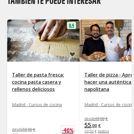
TAMBIÉN TE PUEDE INTERESAR
9.4
Taller de pasta fresca:
Taller de pizza - Aprende
cocina pasta casera y
hacer una auténtica 
rellenos deliciosos
napolitana
Madrid · Cursos de cocina
Madrid · Cursos de cocin
desde
69
,
00
€
55
,
00
€
-
40
%
desde
50
,
00
€
+
0
,
50
€
gastos