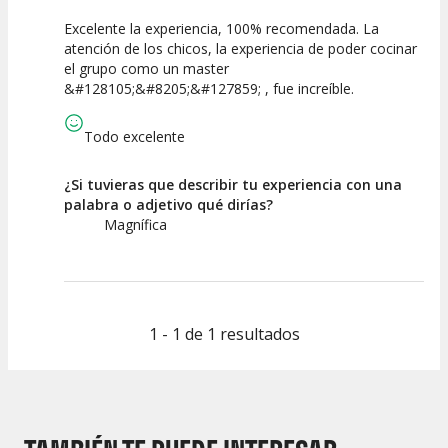
Excelente la experiencia, 100% recomendada. La
10
10
atención de los chicos, la experiencia de poder cocinar
el grupo como un master
Calidad de la
Atención del
&#128105;&#8205;&#127859; , fue increíble.
Actividad
Personal /
Guia
Todo excelente
¿Si tuvieras que describir tu experiencia con una
palabra o adjetivo qué dirías?
Magnífica
1 - 1 de 1 resultados