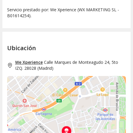
Servicio prestado por: We Xperience (WX MARKETING SL -
B01614254).
Ubicación
We Xperience
Calle Marques de Monteagudo 24, 5to
IZQ. 28028
(
Madrid
)