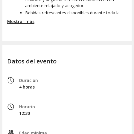
ambiente relajado y acogedor.
Bebidas refrescantes disponibles durante toda la
experiencia.
Mostrar más
Deliciosos postres como brownie o strudel de
manzana para culminar la comida.
Certificado de asistencia al finalizar el curso.
Recetas que incluyen costillas a la barbacoa,
chuletón, champiñones rellenos, salmón ahumado,
hamburguesas, asados y alitas de pollo.
Datos del evento
Información:
Reservas: Es imprescindible reservar con antelación
Duración
para asegurar tu lugar.
4 horas
Duración: 4 horas de aprendizaje práctico.
Lugar: We Xperience by Weber.
Capacidad: Máximo de 24 personas para garantizar
Horario
una experiencia personalizada.
12:30
Entrenamiento práctico: Aprende técnicas de
cocción directa e indirecta, control de temperaturas
y manejo de las mejores barbacoas y accesorios
Edad mínima