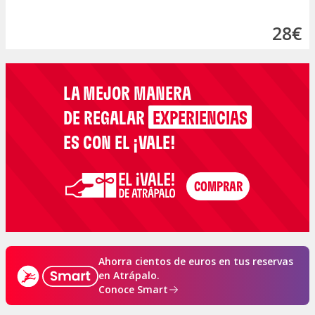
28€
LA MEJOR MANERA
DE REGALAR
EXPERIENCIAS
ES CON EL ¡VALE!
Ahorra cientos de euros en tus reservas
en Atrápalo.
Conoce Smart