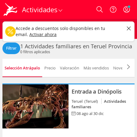
Actividades
Login
Teruel provincia
CAMBIAR
Accede a descuentos solo disponibles en tu
Actividades familiares
Cualquier fecha
email.
Activar ahora
1 Actividades familiares en Teruel Provincia
Filtrar
0
filtros aplicados
Selección Atrápalo
Precio
Valoración
Más vendidos
Novedad
D
Entrada a Dinópolis
Teruel (Teruel)
Actividades
familiares
08 ago al 30 dic