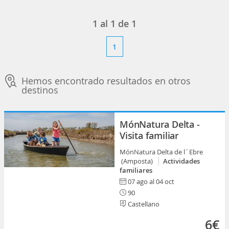
1
al
1
de
1
1
Hemos encontrado resultados en otros
destinos
MónNatura Delta -
Visita familiar
MónNatura Delta de l´Ebre
(Amposta)
Actividades
familiares
07 ago al 04 oct
90
Castellano
6€