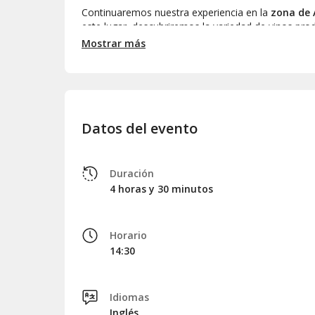
Continuaremos nuestra experiencia en la
zona de
este lugar, descubriremos la variedad de vinos prod
espumosos
, cada uno con su singularidad y relat
Mostrar más
que podáis apreciar la riqueza del terroir y la divers
Finalmente, regresaremos a Tours, finalizando est
inicio.
Datos del evento
Duración
4 horas y 30 minutos
Horario
14:30
Idiomas
Inglés