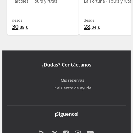
Tarcoles · Tours y rutas
La Fortuna · Tours y ruta
desde
desde
30
28
,
38
€
,
04
€
¿Dudas? Contáctanos
Mis reservas
Ir al Centro de ayuda
¡Síguenos!