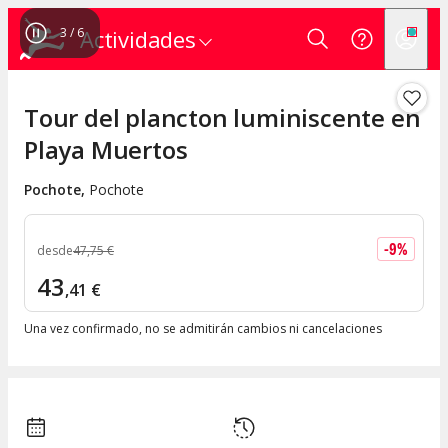
4
/
6
Actividades
Tour del plancton luminiscente en
Playa Muertos
Pochote
,
Pochote
-
9
%
desde
47
,
75
€
43
,
41
€
Una vez confirmado, no se admitirán cambios ni cancelaciones