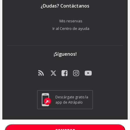
¿Dudas? Contáctanos
Mis reservas
Ir al Centro de ayuda
¡Síguenos!
Descárgate gratis la
app de Atrápalo
ATRAPALO S.L. - Carrer de Pere IV 105-109 - 08018 Barcelona (España) -
GC1018