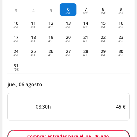
6
7
8
9
3
4
5
45€
45€
45€
45€
10
11
12
13
14
15
16
45€
45€
45€
45€
45€
45€
45€
17
18
19
20
21
22
23
45€
45€
45€
45€
45€
45€
45€
24
25
26
27
28
29
30
45€
45€
45€
45€
45€
45€
45€
31
45€
jue., 06 agosto
08:30h
45
€
Comprar entradas para el jue., 06 ago.