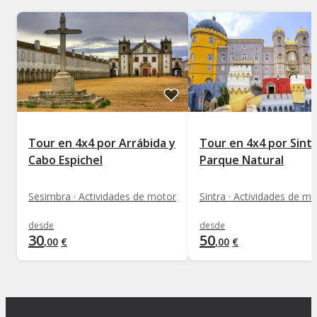
Tour en 4x4 por Arrábida y
Tour en 4x4 por Sintr
Cabo Espichel
Parque Natural
Sesimbra · Actividades de motor
Sintra · Actividades de m
desde
desde
30
50
,
00
€
,
00
€