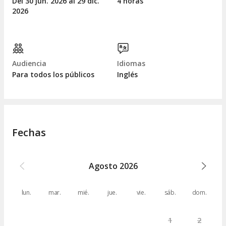
Del 30
jun.
2026 al 29
dic.
4 horas
2026
Audiencia
Idiomas
Para todos los públicos
Inglés
Fechas
Agosto
2026
lun.
mar.
mié.
jue.
vie.
sáb.
dom.
1
2