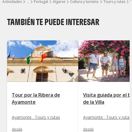
Actividades
…
Portugal
Algarve
Cultura y turismo
Tours y rutas
T
Mostrar todos los niveles
TAMBIÉN TE PUEDE INTERESAR
Tour por la Ribera de
Visita guiada por el b
Ayamonte
de la Villa
Ayamonte · Tours y rutas
Ayamonte · Tours y rutas
desde
desde