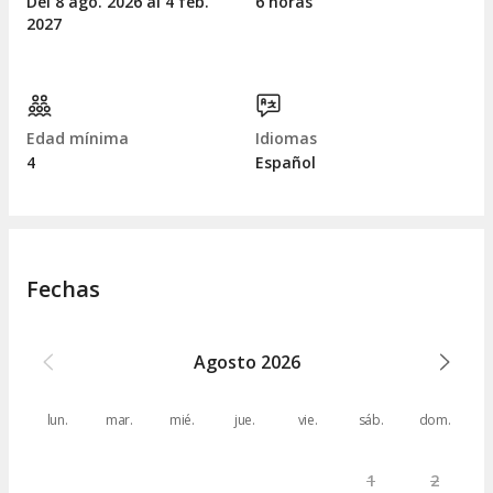
Del 8
ago.
2026 al 4
feb.
6 horas
2027
Edad mínima
Idiomas
4
Español
Fechas
Agosto
2026
lun.
mar.
mié.
jue.
vie.
sáb.
dom.
1
2