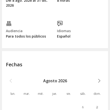
Del 8
ago.
2026 al 31
dic.
8 horas
2026
Audiencia
Idiomas
Para todos los públicos
Español
Fechas
Agosto
2026
lun.
mar.
mié.
jue.
vie.
sáb.
dom.
1
2