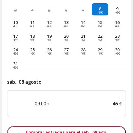
8
9
3
4
5
6
7
46€
46€
10
11
12
13
14
15
16
46€
46€
46€
46€
46€
46€
46€
17
18
19
20
21
22
23
46€
46€
46€
46€
46€
46€
46€
24
25
26
27
28
29
30
46€
46€
46€
46€
46€
46€
46€
31
46€
sáb., 08 agosto
09:00h
46
€
Comprar entradas para el sáb., 08 ago.