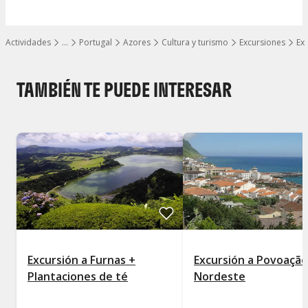
Actividades
…
Portugal
Azores
Cultura y turismo
Excursiones
Ex
Mostrar todos los niveles
TAMBIÉN TE PUEDE INTERESAR
Excursión a Furnas +
Excursión a Povoação
Plantaciones de té
Nordeste