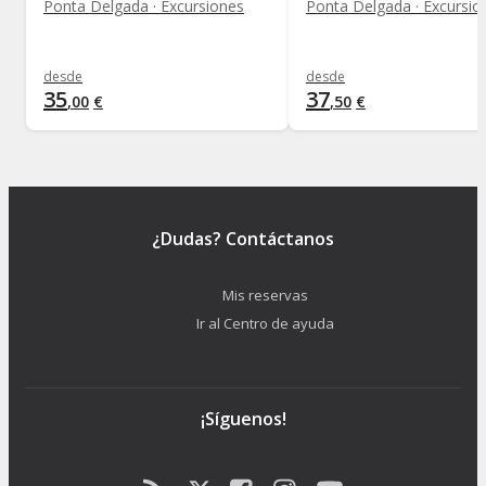
Ponta Delgada · Excursiones
Ponta Delgada · Excursio
desde
desde
35
37
,
00
€
,
50
€
¿Dudas? Contáctanos
Mis reservas
Ir al Centro de ayuda
¡Síguenos!