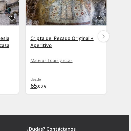
esia
Cripta del Pecado Original +
Tour 
 casa
Aperitivo
Mate
Matera · Tours y rutas
Matera
desde
desde
65
78
,
00
€
,
00
¿Dudas? Contáctanos