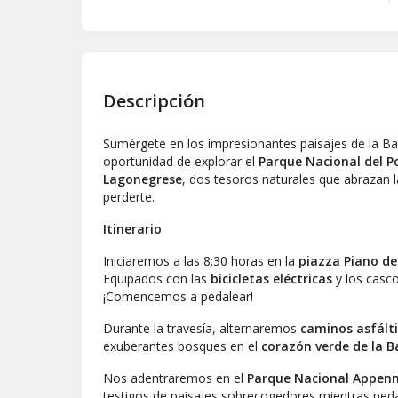
Descripción
Sumérgete en los impresionantes paisajes de la Basil
oportunidad de explorar el
Parque Nacional del Po
Lagonegrese
, dos tesoros naturales que abrazan 
perderte.
Itinerario
Iniciaremos a las 8:30 horas en la
piazza Piano de
Equipados con las
bicicletas eléctricas
y los casc
¡Comencemos a pedalear!
Durante la travesía, alternaremos
caminos asfálti
exuberantes bosques en el
corazón verde de la Ba
Nos adentraremos en el
Parque Nacional Appenn
testigos de paisajes sobrecogedores mientras pe