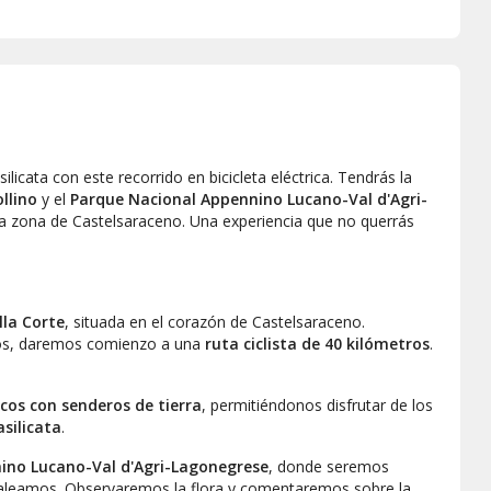
icata con este recorrido en bicicleta eléctrica. Tendrás la
llino
y el
Parque Nacional Appennino Lucano-Val d'Agri-
la zona de Castelsaraceno. Una experiencia que no querrás
lla Corte
, situada en el corazón de Castelsaraceno.
os, daremos comienzo a una
ruta ciclista de 40 kilómetros
.
cos con senderos de tierra
, permitiéndonos disfrutar de los
silicata
.
ino Lucano-Val d'Agri-Lagonegrese
, donde seremos
daleamos. Observaremos la flora y comentaremos sobre la