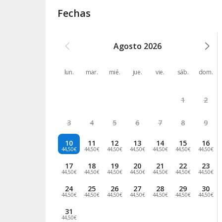
Fechas
Agosto
2026
lun.
mar.
mié.
jue.
vie.
sáb.
dom.
1
2
3
4
5
6
7
8
9
10
11
12
13
14
15
16
44,50€
44,50€
44,50€
44,50€
44,50€
44,50€
44,50€
17
18
19
20
21
22
23
44,50€
44,50€
44,50€
44,50€
44,50€
44,50€
44,50€
24
25
26
27
28
29
30
44,50€
44,50€
44,50€
44,50€
44,50€
44,50€
44,50€
31
44,50€