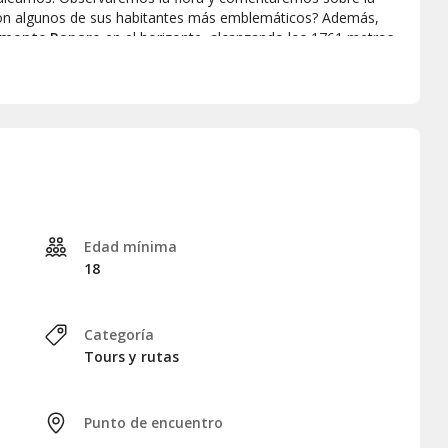
n algunos de sus habitantes más emblemáticos? Además,
monte Raparo
en el horizonte, alcanzando los 1761 metros
ue Nacional del Pollino
, conocido por albergar el
pino de
o refugio italiano de esta especie. Podremos observar
países del sureste europeo, como
Bulgaria, Macedonia del
 aire puro!
leta de vistas impresionantes, concluiremos el tour a las
Edad mínima
18
Categoría
Tours y rutas
Punto de encuentro