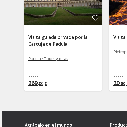
Visita guiada privada por la
Visita
Cartuja de Padula
Pietrap
Padula · Tours y rutas
desde
desde
269
20
,
00
€
,
00
Atrápalo en el mundo
Produc