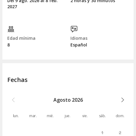
Del 9
ago.
2026 al 8
feb.
2 horas y 30 minutos
2027
Edad mínima
Idiomas
8
Español
Fechas
Agosto
2026
lun.
mar.
mié.
jue.
vie.
sáb.
dom.
1
2