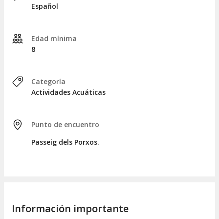
Instrucciones y guía durante el recorrido.
Español
Servicios no incluidos
Cualquier gasto personal o servicio adicional no
Edad mínima
mencionado.
8
Lugar de encuentro o recogida
Passeig dels Porxos, 19:00 horas.
Categoría
Información práctica relevante
Actividades Acuáticas
Se permite la participación de niños de 8 a 12 años,
siempre bajo la supervisión de un adulto.
Punto de encuentro
El kayak individual tiene una asignación única por
reserva, destinado a grupos impares.
Passeig dels Porxos.
Información importante