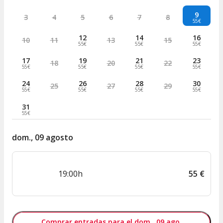
9
3
4
5
6
7
8
55€
12
14
16
10
11
13
15
55€
55€
55€
17
19
21
23
18
20
22
55€
55€
55€
55€
24
26
28
30
25
27
29
55€
55€
55€
55€
31
55€
dom., 09 agosto
19:00h
55
€
Comprar entradas para el dom., 09 ago.