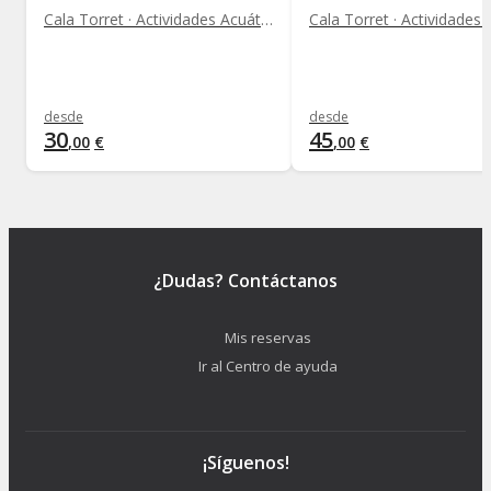
Cala Torret · Actividades Acuáticas
desde
desde
30
45
,
00
€
,
00
€
¿Dudas? Contáctanos
Mis reservas
Ir al Centro de ayuda
¡Síguenos!