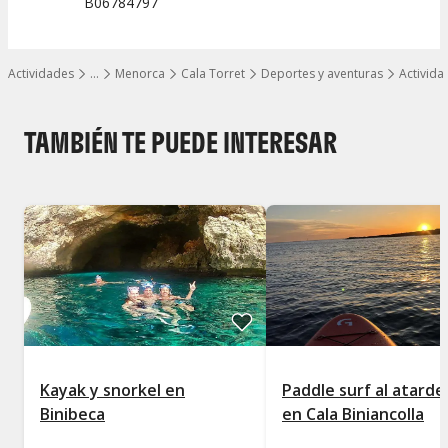
B06784797
Actividades
…
Menorca
Cala Torret
Deportes y aventuras
Activida
Mostrar todos los niveles
TAMBIÉN TE PUEDE INTERESAR
Kayak y snorkel en
Paddle surf al atarde
Binibeca
en Cala Biniancolla