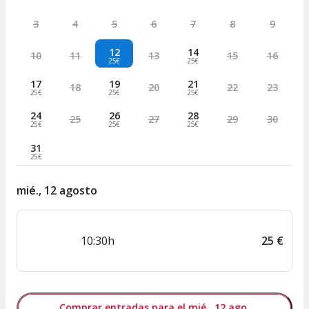
3
4
5
6
7
8
9
12
14
10
11
13
15
16
25€
25€
17
19
21
18
20
22
23
25€
25€
25€
24
26
28
25
27
29
30
25€
25€
25€
31
25€
mié., 12 agosto
10:30h
25
€
Comprar entradas para el mié., 12 ago.