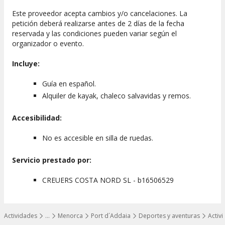
Este proveedor acepta cambios y/o cancelaciones. La
petición deberá realizarse antes de 2 días de la fecha
reservada y las condiciones pueden variar según el
organizador o evento.
Incluye:
Guía en español.
Alquiler de kayak, chaleco salvavidas y remos.
Accesibilidad:
No es accesible en silla de ruedas.
Servicio prestado por:
CREUERS COSTA NORD SL - b16506529
Actividades
…
Menorca
Port d´Addaia
Deportes y aventuras
Activ
Mostrar todos los niveles