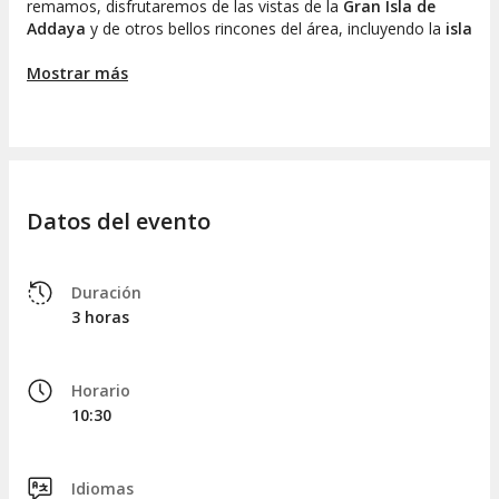
remamos, disfrutaremos de las vistas de la
Gran Isla de
Addaya
y de otros bellos rincones del área, incluyendo la
isla
de Na Carboner
.
Mostrar más
Finalmente, alcanzaremos el
Parque Natural de Mongofre
,
un
ecosistema puro y sin alteraciones
adyacente al
Parque Natural de S'Albufera des Grau
. Aquí, los
acantilados elevados y las aguas transparentes crean un
entorno ideal para un baño reparador o para
practicar
snorkel
y descubrir la biodiversidad marina que habita estas
Datos del evento
aguas.
Tras disfrutar de este maravilloso lugar, regresaremos en
kayak hacia el puerto de partida, concluyendo así nuestra
Duración
aventura tras
tres horas de recorrido
.
3 horas
Horario
10:30
Idiomas