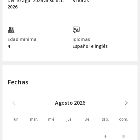
Del 10
ago.
2026 al 30
oct.
3 horas
2026
Edad mínima
Idiomas
4
Español e inglés
Fechas
Agosto
2026
lun.
mar.
mié.
jue.
vie.
sáb.
dom.
1
2