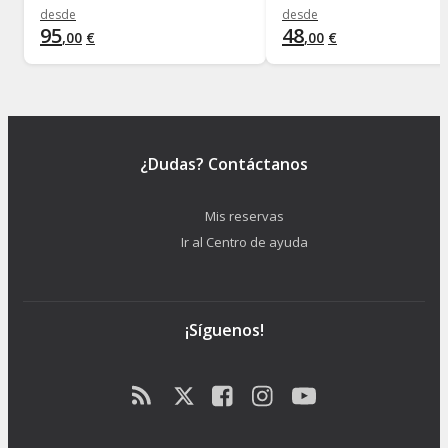
desde
desde
95
48
,
00
€
,
00
€
¿Dudas? Contáctanos
Mis reservas
Ir al Centro de ayuda
¡Síguenos!