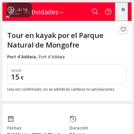
4
/
10
Actividades
Tour en kayak por el Parque
Natural de Mongofre
Port d´Addaia
,
Port d´Addaia
desde
15
€
Una vez confirmado, no se admitirán cambios ni cancelaciones
Fechas
Duración