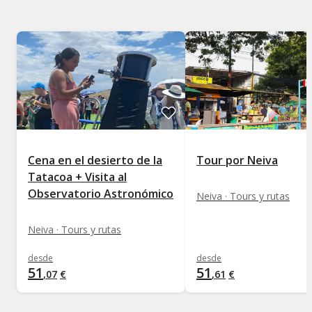
Cena en el desierto de la
Tour por Neiva
Tatacoa + Visita al
Observatorio Astronómico
Neiva · Tours y rutas
Neiva · Tours y rutas
desde
desde
51
51
,
07
€
,
61
€