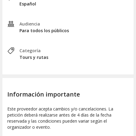
Español
Los artistas nos guiarán en los pasos fundamentales de los
bailes folclóricos más representativos del Huila
, como el
sanjuanero
, el
bambuco
y la
rajaleña
. Después de
Audiencia
aprender los movimientos, ¡será el momento de bailar!
Para todos los públicos
Una vez finalizada la clase de danza, concluiremos la
actividad. Tendrán la opción de permanecer en la zona o
regresar a su alojamiento, con un trayecto que tomará
Categoría
aproximadamente cinco horas.
Tours y rutas
Información importante
Este proveedor acepta cambios y/o cancelaciones. La
petición deberá realizarse antes de 4 días de la fecha
reservada y las condiciones pueden variar según el
organizador o evento.