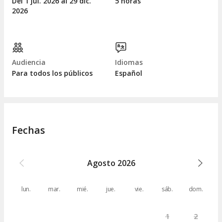
Del 1
jul.
2026 al 29
dic.
5 horas
2026
Audiencia
Idiomas
Para todos los públicos
Español
Fechas
Agosto
2026
lun.
mar.
mié.
jue.
vie.
sáb.
dom.
1
2