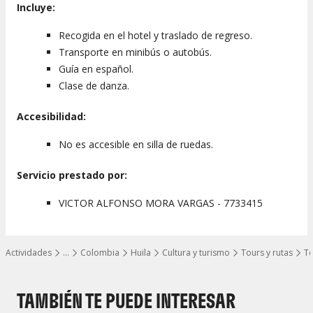
Incluye:
Recogida en el hotel y traslado de regreso.
Transporte en minibús o autobús.
Guía en español.
Clase de danza.
Accesibilidad:
No es accesible en silla de ruedas.
Servicio prestado por:
VICTOR ALFONSO MORA VARGAS - 7733415
Actividades
…
Colombia
Huila
Cultura y turismo
Tours y rutas
To
Mostrar todos los niveles
TAMBIÉN TE PUEDE INTERESAR