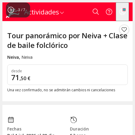
4
/
7
Actividades
Tour panorámico por Neiva + Clase
de baile folclórico
Neiva
,
Neiva
desde
71
,
50
€
Una vez confirmado, no se admitirán cambios ni cancelaciones
Fechas
Duración