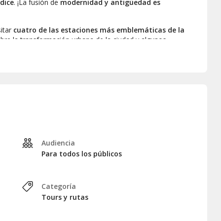
dice
. ¡La fusión de
modernidad y antigüedad es
itar
cuatro de las estaciones más emblemáticas de la
obre la transformación urbana de la ciudad y algunos
do
, conocida por sus
mosaicos marinos
, la
Università
, que
idas instalaciones futuristas
, y la estación
Dante
, que
luminado con neón blanco, siendo una de las obras más
as del metro de Nápoles
, concluiremos nuestra visita en
 24 horas
, tendrán la oportunidad de seguir explorando otros
Audiencia
Para todos los públicos
Categoría
Tours y rutas