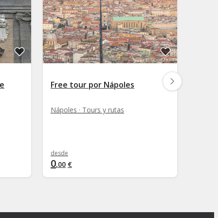
de
Free tour por Nápoles
Free 
antig
Nápoles · Tours y rutas
Nápole
desde
desde
0
0
,
00
€
,
00
€