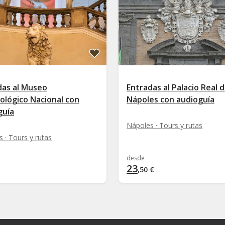
das al Museo
Entradas al Palacio Real 
ológico Nacional con
Nápoles con audioguía
guía
Nápoles · Tours y rutas
 · Tours y rutas
desde
23
,
50
€