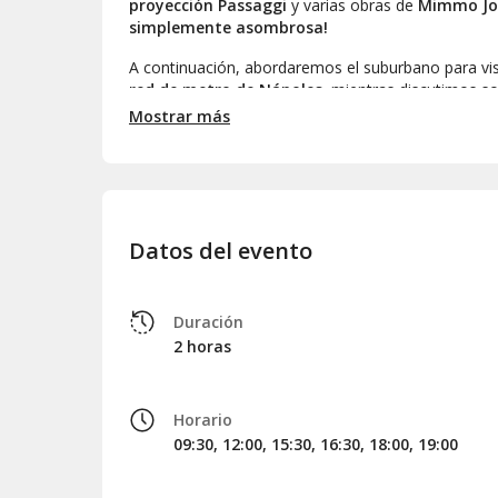
proyección
Passaggi
y varias obras de
Mimmo Jo
simplemente asombrosa!
A continuación, abordaremos el suburbano para vis
red de metro de Nápoles
, mientras discutimos s
monumentos cercanos.
Mostrar más
Entre las estaciones, se encuentra la famosa
Tole
ilustra el lenguaje en la era digital a través de
color
resalta un pasaje del
Convivio de Dante Alighieri
i
capturadas en fotografías de toda la línea.
Datos del evento
Después de dos horas sumergidos en las
maravill
una de las estaciones, pero con vuestro
billete de
rincones del sistema y dirigirse a donde deseen.
Duración
2 horas
Horario
09:30, 12:00, 15:30, 16:30, 18:00, 19:00