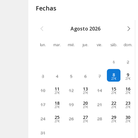
Fechas
Agosto
2026
lun.
mar.
mié.
jue.
vie.
sáb.
dom.
1
2
8
9
3
4
5
6
7
27€
27€
11
13
15
16
10
12
14
27€
27€
27€
27€
18
20
22
23
17
19
21
27€
27€
27€
27€
25
27
29
30
24
26
28
27€
27€
27€
27€
31