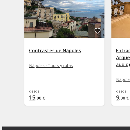
Contrastes de Nápoles
Entra
Arque
audio
Nápoles · Tours y rutas
Nápoles
desde
desde
15
9
,
00
€
,
00
€