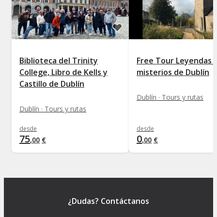
Biblioteca del Trinity
Free Tour Leyendas 
College, Libro de Kells y
misterios de Dublín
Castillo de Dublín
Dublín · Tours y rutas
Dublín · Tours y rutas
desde
desde
75
0
,
00
€
,
00
€
¿Dudas? Contáctanos