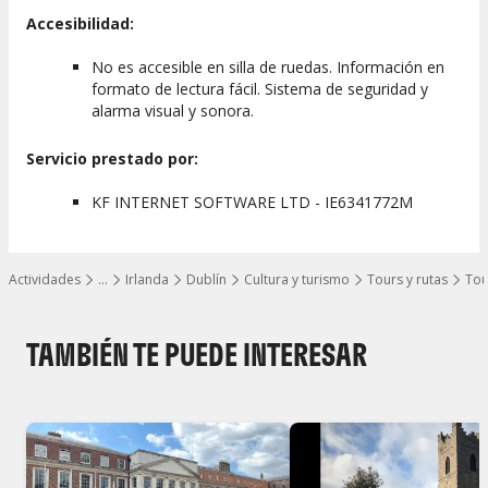
Accesibilidad:
No es accesible en silla de ruedas. Información en
formato de lectura fácil. Sistema de seguridad y
alarma visual y sonora.
Servicio prestado por:
KF INTERNET SOFTWARE LTD - IE6341772M
Actividades
…
Irlanda
Dublín
Cultura y turismo
Tours y rutas
Tou
Mostrar todos los niveles
TAMBIÉN TE PUEDE INTERESAR