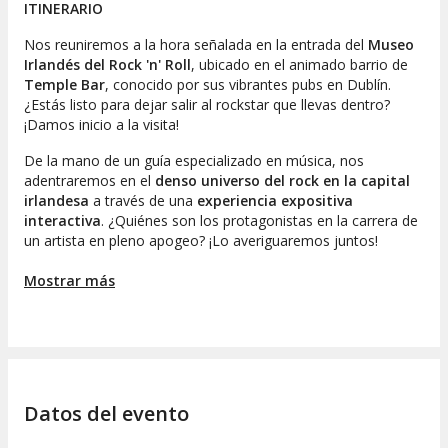
ITINERARIO
Nos reuniremos a la hora señalada en la entrada del
Museo
Irlandés del Rock 'n' Roll
, ubicado en el animado barrio de
Temple Bar
, conocido por sus vibrantes pubs en Dublín.
¿Estás listo para dejar salir al rockstar que llevas dentro?
¡Damos inicio a la visita!
De la mano de un guía especializado en música, nos
adentraremos en el
denso universo del rock en la capital
irlandesa
a través de una
experiencia expositiva
interactiva
. ¿Quiénes son los protagonistas en la carrera de
un artista en pleno apogeo? ¡Lo averiguaremos juntos!
A lo largo del recorrido, tendremos la oportunidad de visitar
Mostrar más
las
salas de ensayo
y los
estudios de grabación
,
decorados con recuerdos y reconocimientos de
artistas
prominentes tanto a nivel local como internacional
.
Posteriormente, nos sentaremos a disfrutar de un
cortometraje sobre la evolución del rock irlandés
, donde
conoceremos más sobre las bandas y músicos más
Datos del evento
relevantes de las últimas décadas.