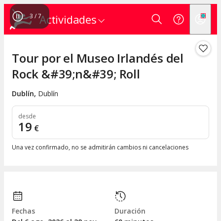
4
/
7
Actividades
Tour por el Museo Irlandés del
Rock &#39;n&#39; Roll
Dublín
,
Dublín
desde
19
€
Una vez confirmado, no se admitirán cambios ni cancelaciones
Fechas
Duración