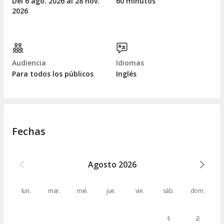
Del 6
ago.
2026 al 28
nov.
60 minutos
2026
Audiencia
Idiomas
Para todos los públicos
Inglés
Fechas
Agosto
2026
lun.
mar.
mié.
jue.
vie.
sáb.
dom.
1
2