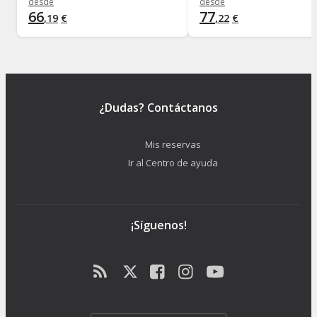
desde
desde
66
77
,
19
€
,
22
€
¿Dudas? Contáctanos
Mis reservas
Ir al Centro de ayuda
¡Síguenos!