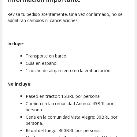
En el tour de 2 días en barco, se incluye 1 noche de
Revisa tu pedido atentamente. Una vez confirmado, no se
alojamiento en camarotes dobles con baño privado. Si lo
admitirán cambios ni cancelaciones.
prefieren, tienen la opción de alojarse en una cabaña de la
comunidad Vista Alegre, aunque esta alternativa no está
incluida en el precio.
Incluye:
Transporte en barco.
Guía en español.
1 noche de alojamiento en la embarcación.
No incluye:
Paseo en tractor: 15BRL por persona.
Comida en la comunidad Anuma: 45BRL por
persona.
Cena en la comunidad Vista Alegre: 30BRL por
persona.
Ritual del fuego: 400BRL por persona.