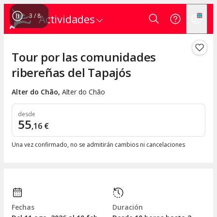
4
/
8
Actividades
Tour por las comunidades
ribereñas del Tapajós
Alter do Chão
,
Alter do Chão
desde
55
,
16
€
Una vez confirmado, no se admitirán cambios ni cancelaciones
Fechas
Duración