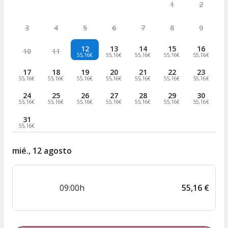
1
2
3
4
5
6
7
8
9
12
13
14
15
16
10
11
55,16€
55,16€
55,16€
55,16€
55,16€
17
18
19
20
21
22
23
55,16€
55,16€
55,16€
55,16€
55,16€
55,16€
55,16€
24
25
26
27
28
29
30
55,16€
55,16€
55,16€
55,16€
55,16€
55,16€
55,16€
31
55,16€
mié., 12 agosto
09:00h
55
,
16
€