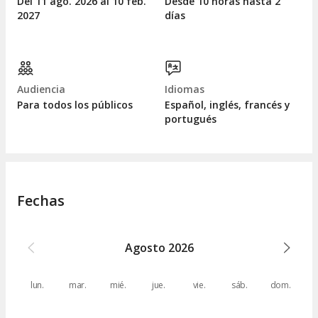
Del 11
ago.
2026 al 10
feb.
Desde 10 horas hasta 2
2027
días
Audiencia
Idiomas
Para todos los públicos
Español, inglés, francés y
portugués
Fechas
Agosto
2026
lun.
mar.
mié.
jue.
vie.
sáb.
dom.