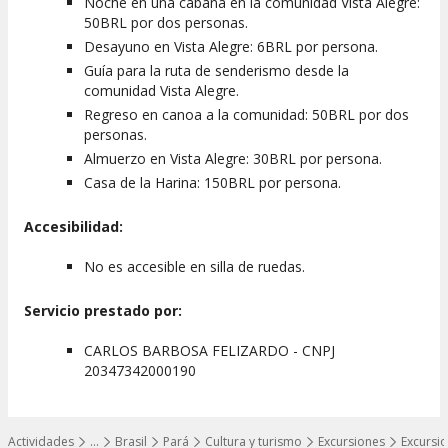
Noche en una cabaña en la comunidad Vista Alegre:
50BRL por dos personas.
Desayuno en Vista Alegre: 6BRL por persona.
Guía para la ruta de senderismo desde la
comunidad Vista Alegre.
Regreso en canoa a la comunidad: 50BRL por dos
personas.
Almuerzo en Vista Alegre: 30BRL por persona.
Casa de la Harina: 150BRL por persona.
Accesibilidad:
No es accesible en silla de ruedas.
Servicio prestado por:
CARLOS BARBOSA FELIZARDO - CNPJ
20347342000190
Actividades
…
Brasil
Pará
Cultura y turismo
Excursiones
Excursio