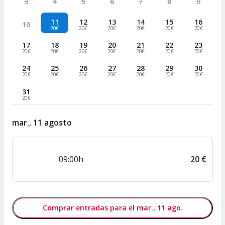
3
4
5
6
7
8
9
11
12
13
14
15
16
10
20€
20€
20€
20€
20€
20€
17
18
19
20
21
22
23
20€
20€
20€
20€
20€
20€
20€
24
25
26
27
28
29
30
20€
20€
20€
20€
20€
20€
20€
31
20€
mar., 11 agosto
09:00h
20
€
Comprar entradas para el mar., 11 ago.