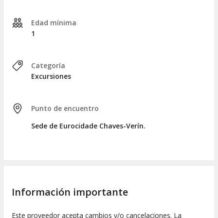
un entorno natural repleto de piedras con formas
fascinantes.
Edad mínima
Además, se explorará
Valpaços
, visitando su
Museo del
1
Vino
, un lugar donde se podrá conocer la tradición vinícola
de la región. Al finalizar el recorrido de 8 horas, se retornará
al punto de encuentro.
Categoría
Excursiones
Punto de encuentro
Sede de Eurocidade Chaves-Verín.
Información importante
Este proveedor acepta cambios y/o cancelaciones. La