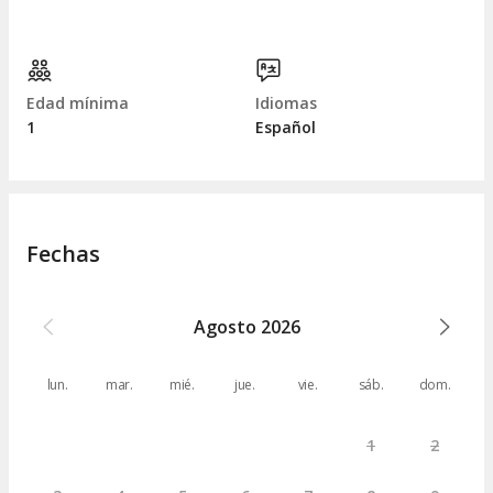
Edad mínima
Idiomas
1
Español
Fechas
Agosto
2026
lun.
mar.
mié.
jue.
vie.
sáb.
dom.
1
2