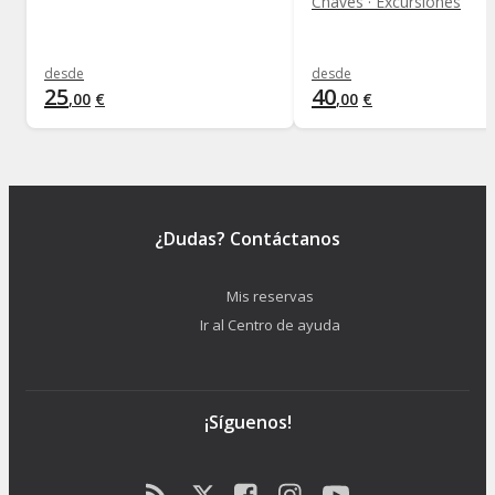
Chaves · Excursiones
desde
desde
25
40
,
00
€
,
00
€
¿Dudas? Contáctanos
Mis reservas
Ir al Centro de ayuda
¡Síguenos!