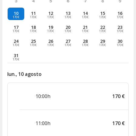
3
4
5
6
7
8
9
10
11
12
13
14
15
16
170€
170€
170€
170€
170€
170€
170€
17
18
19
20
21
22
23
170€
170€
170€
170€
170€
170€
170€
24
25
26
27
28
29
30
170€
170€
170€
170€
170€
170€
170€
31
170€
lun., 10 agosto
10:00h
170
€
11:00h
170
€