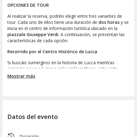
OPCIONES DE TOUR
Al realizar la reserva, podréis elegir entre tres variantes de
tour. Cada uno de ellos tiene una duración de
dos horas
y se
inicia en el centro de información turística ubicado en la
piazzale Giuseppe Verdi
. A continuación, se presentan las
características de cada opción:
Recorrido por el Centro Histórico de Lucca
Si buscáis sumergiros en la historia de Lucca mientras
camináis por sus lugares más emblemáticos, esta visita
guiada privada es ideal. Pasearemos por el casco antiguo,
Mostrar más
catalogado como Patrimonio de la Humanidad, encontrando
monumentos importantes como la
catedral de San Martín
,
la
iglesia de San Cristoforo
y la
torre de las Horas
.
Además, retrocederemos a la época del
Antiguo Imperio
Romano
para descubrir la huella que dejó en Lucca. Un lugar
Datos del evento
destacado de este legado es la
piazza dell'Anfiteatro
,
donde aprenderéis fascinantes datos históricos.
Exploración de las Murallas de Lucca
Duración