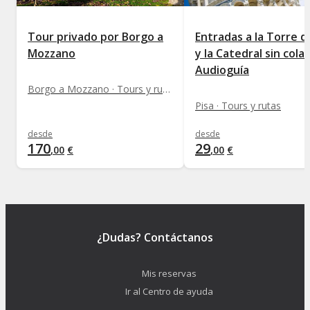
Tour privado por Borgo a
Entradas a la Torre d
Mozzano
y la Catedral sin colas
Audioguía
Borgo a Mozzano · Tours y rutas
Pisa · Tours y rutas
desde
desde
170
29
,
00
€
,
00
€
¿Dudas? Contáctanos
Mis reservas
Ir al Centro de ayuda