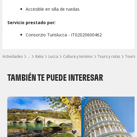
Accesible en silla de ruedas.
Servicio prestado por:
Consorzio Turislucca - IT02020600462
Actividades
…
Italia
Lucca
Cultura y turismo
Tours y rutas
Tours y
Mostrar todos los niveles
TAMBIÉN TE PUEDE INTERESAR