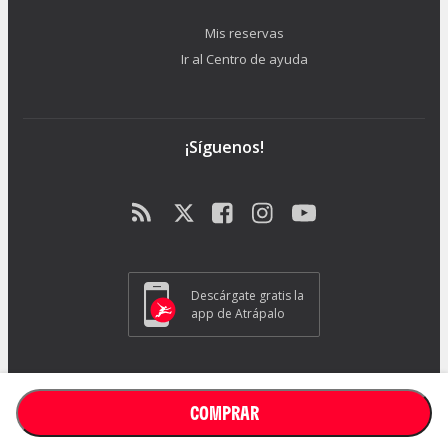
Mis reservas
Ir al Centro de ayuda
¡Síguenos!
Descárgate gratis la
app de Atrápalo
ATRAPALO S.L. - Carrer de Pere IV 105-109 - 08018 Barcelona (España) -
GC1018
COMPRAR