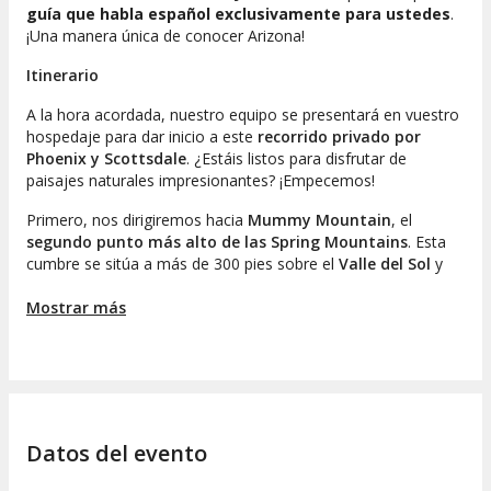
guía que habla español exclusivamente para ustedes
.
¡Una manera única de conocer Arizona!
Itinerario
A la hora acordada, nuestro equipo se presentará en vuestro
hospedaje para dar inicio a este
recorrido privado por
Phoenix y Scottsdale
. ¿Estáis listos para disfrutar de
paisajes naturales impresionantes? ¡Empecemos!
Primero, nos dirigiremos hacia
Mummy Mountain
, el
segundo punto más alto de las Spring Mountains
. Esta
cumbre se sitúa a más de 300 pies sobre el
Valle del Sol
y
nos permitirá disfrutar de espléndidas vistas del entorno.
Continuaremos la excursión a través del
Mostrar más
desierto de
Arizona
.
Cambiamos de rumbo para llegar a
Scottsdale
, una ciudad
conocida por su atractivo turístico donde encontraremos
numerosos spas
. Pasearemos por su centro histórico,
explorando tiendas y restaurantes locales, lo que nos
Datos del evento
acercará a la vida en la auténtica Arizona. ¿Os preguntáis por
qué es considerada
la ciudad más elegante del Oeste
?