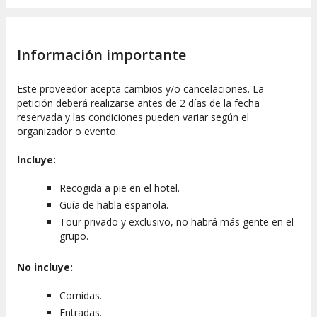
Ventajas de un recorrido privado
Optar por un
recorrido privado
os brinda la posibilidad de
personalizar vuestro itinerario
. Contaréis con un
guía que
Información importante
habla español exclusivamente para vosotros
, quien se
encargará de narrar la historia tras cada rincón significativo
de Phoenix y Scottsdale.
Este proveedor acepta cambios y/o cancelaciones. La
```
petición deberá realizarse antes de 2 días de la fecha
reservada y las condiciones pueden variar según el
organizador o evento.
Incluye:
Recogida a pie en el hotel.
Guía de habla española.
Tour privado y exclusivo, no habrá más gente en el
grupo.
No incluye:
Comidas.
Entradas.