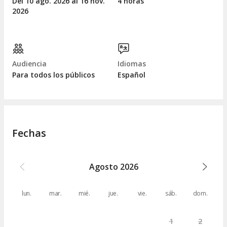
Del 10
ago.
2026 al 16
nov.
4 horas
2026
Audiencia
Idiomas
Para todos los públicos
Español
Fechas
Agosto
2026
lun.
mar.
mié.
jue.
vie.
sáb.
dom.
1
2