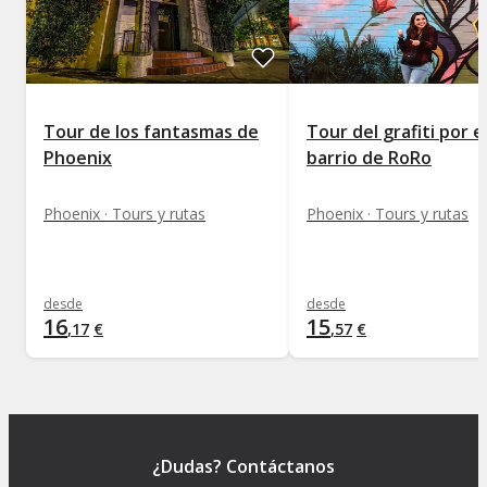
Tour de los fantasmas de
Tour del grafiti por e
Phoenix
barrio de RoRo
Phoenix · Tours y rutas
Phoenix · Tours y rutas
desde
desde
16
15
,
17
€
,
57
€
¿Dudas? Contáctanos