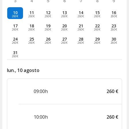
3
4
5
6
7
8
9
10
11
12
13
14
15
16
260€
260€
260€
260€
260€
260€
260€
17
18
19
20
21
22
23
260€
260€
260€
260€
260€
260€
260€
24
25
26
27
28
29
30
260€
260€
260€
260€
260€
260€
260€
31
260€
lun., 10 agosto
09:00h
260
€
10:00h
260
€