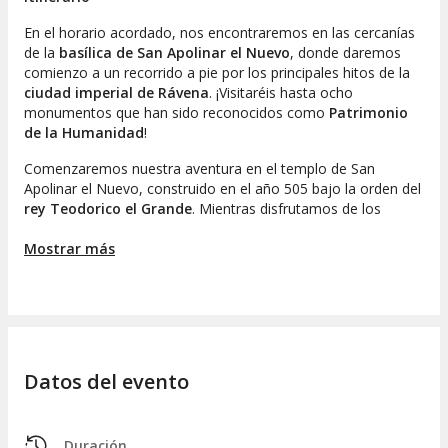
En el horario acordado, nos encontraremos en las cercanías
de la
basílica de San Apolinar el Nuevo
, donde daremos
comienzo a un recorrido a pie por los principales hitos de la
ciudad imperial de Rávena
. ¡Visitaréis hasta ocho
monumentos que han sido reconocidos como
Patrimonio
de la Humanidad
!
Comenzaremos nuestra aventura en el templo de San
Apolinar el Nuevo, construido en el año 505 bajo la orden del
rey Teodorico el Grande
. Mientras disfrutamos de los
impresionantes mosaicos de su interior, nuestro guía
compartirá las distintas fases históricas que ha atravesado
Mostrar más
Rávena, destacando la influencia de
romanos, bizantinos y
visigodos
.
Continuaremos hacia la denominada
'zona dantesca'
,
donde se encuentran los restos del famoso poeta italiano
Dante Alighieri
. Desde allí, contemplaremos la fachada del
Datos del evento
edificio neoclásico donde reposa el autor de la
Divina
comedia
, antes de avanzar hacia el
bautisterio neoniano
.
En su interior, descubriréis el hermoso
mosaico de
San Juan
Bautista bautizando a Jesús
, famoso por sus vibrantes
Duración