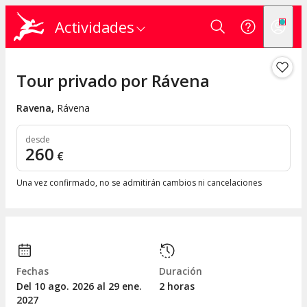
Actividades
Tour privado por Rávena
Ravena
,
Rávena
desde
260
€
Una vez confirmado, no se admitirán cambios ni cancelaciones
Fechas
Duración
Del 10
ago.
2026 al 29
ene.
2 horas
2027