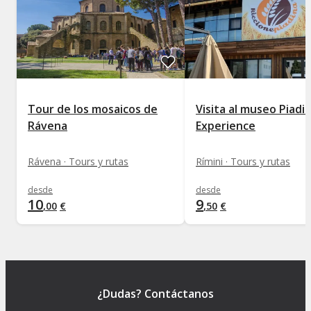
Tour de los mosaicos de
Visita al museo Piadi
Rávena
Experience
Rávena · Tours y rutas
Rímini · Tours y rutas
desde
desde
10
9
,
00
€
,
50
€
¿Dudas? Contáctanos