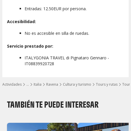
Entradas: 12.50EUR por persona.
Accesibilidad:
No es accesible en silla de ruedas.
Servicio prestado por:
ITALYGONIA TRAVEL di Pignataro Gennaro -
IT08839920728
Actividades
…
Italia
Ravena
Cultura y turismo
Tours y rutas
Tours
Mostrar todos los niveles
TAMBIÉN TE PUEDE INTERESAR