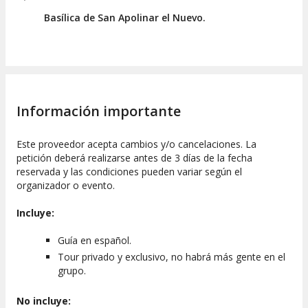
Lugar de encuentro o recogida
Basílica de San Apolinar el Nuevo.
Nos reuniremos en los alrededores de la
basílica de San
Apolinar el Nuevo
.
Información práctica relevante
Se recomienda llevar calzado cómodo para caminar y revisar
Información importante
las condiciones climáticas antes de salir. La duración del tour
es de aproximadamente dos horas, adaptándose a vuestro
ritmo y preferencias.
Este proveedor acepta cambios y/o cancelaciones. La
petición deberá realizarse antes de 3 días de la fecha
reservada y las condiciones pueden variar según el
organizador o evento.
Incluye:
Guía en español.
Tour privado y exclusivo, no habrá más gente en el
grupo.
No incluye: