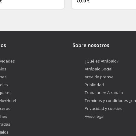
0
€
,
00
€
tos
Sobre nosotros
ividades
¿Qué es Atrápalo?
los
Atrápalo Social
enes
Área de prensa
eles
Publicidad
quetes
Trabajar en Atrapalo
lo+Hotel
Términos y condiciones gen
ceros
Privacidad y cookies
ches
Aviso legal
radas
alos