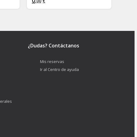
0
0
,
00
€
,
00
€
¿Dudas? Contáctanos
Mis reservas
Ir al Centro de ayuda
erales