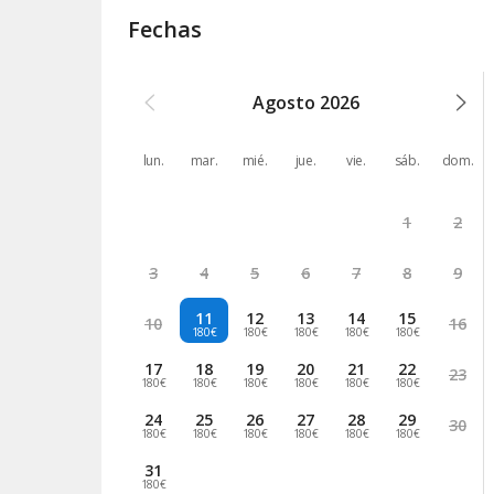
Fechas
Agosto
2026
lun.
mar.
mié.
jue.
vie.
sáb.
dom.
1
2
3
4
5
6
7
8
9
11
12
13
14
15
10
16
180€
180€
180€
180€
180€
17
18
19
20
21
22
23
180€
180€
180€
180€
180€
180€
24
25
26
27
28
29
30
180€
180€
180€
180€
180€
180€
31
180€