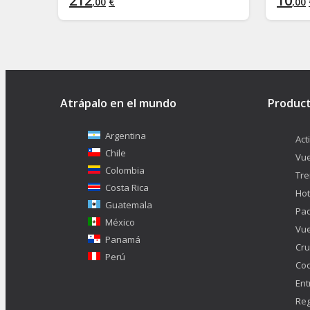
212
10
,
00
€
,
00
Atrápalo en el mundo
Produc
Argentina
Act
Chile
Vue
Colombia
Tr
Costa Rica
Hot
Guatemala
Pa
México
Vue
Panamá
Cru
Perú
Co
Ent
Reg