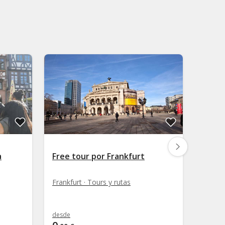
a
Free tour por Frankfurt
Free 
Sach
Frankfurt · Tours y rutas
Frankfu
desde
desde