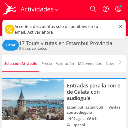
Actividades
Login
Estambul
CAMBIAR
Accede a descuentos solo disponibles en tu
Tours y rutas
Cualquier fecha
email.
Activar ahora
17 Tours y rutas en Estambul Provincia
Filtrar
0
filtros aplicados
Selección Atrápalo
Precio
Valoración
Más vendidos
Novedad
D
Entradas para la Torre
de Gálata con
audioguía
Estambul (Estambul)
Visitas
con audioguía
07 ago al 06 feb
Español