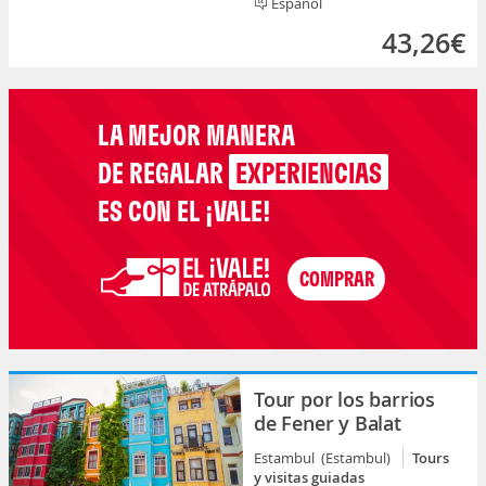
Español
43,26€
LA MEJOR MANERA
DE REGALAR
EXPERIENCIAS
ES CON EL ¡VALE!
Tour por los barrios
de Fener y Balat
Estambul (Estambul)
Tours
y visitas guiadas