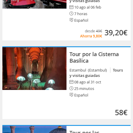
y visitas guiadas
10 ago al 06 feb
7 horas
Español
39,20€
desde
49€
Ahorra
9,80€
Tour por la Cisterna
Basílica
Estambul (Estambul)
Tours
y visitas guiadas
08 ago al 31 oct
25 minutos
Español
58€
Tour por las