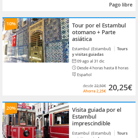
Pago libre
10%
Tour por el Estambul
otomano + Parte
asiática
Estambul (Estambul)
Tours
y visitas guiadas
09 ago al 31 dic
Desde 4 horas hasta 8 horas
Español
20,25€
desde
22,50€
Ahorra
2,25€
20%
Visita guiada por el
Estambul
imprescindible
Estambul (Estambul)
Tours