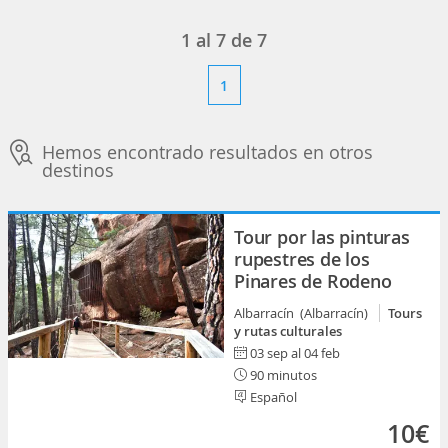
1
al
7
de
7
1
Hemos encontrado resultados en otros
destinos
Tour por las pinturas
rupestres de los
Pinares de Rodeno
Albarracín (Albarracín)
Tours
y rutas culturales
03 sep al 04 feb
90 minutos
Español
10€