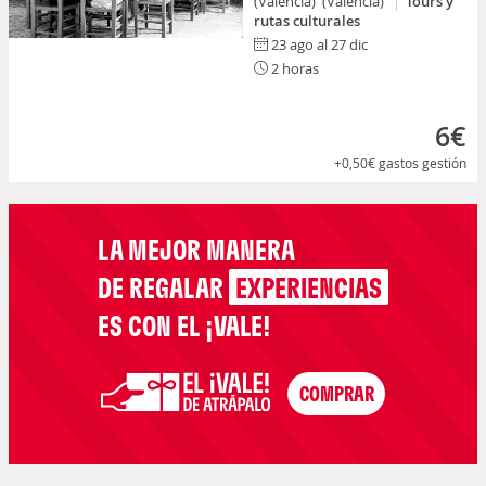
(Valencia) (Valencia)
Tours y
rutas culturales
23 ago al 27 dic
2 horas
6€
+0,50€
gastos gestión
LA MEJOR MANERA
DE REGALAR
EXPERIENCIAS
ES CON EL ¡VALE!