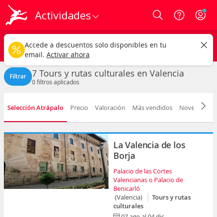
Actividades
Login
Valencia ciudad
CAMBIAR
Accede a descuentos solo disponibles en tu
Tours y rutas culturales
Cualquier fecha
email.
Activar ahora
7 Tours y rutas culturales en Valencia
Filtrar
0
filtros aplicados
Selección Atrápalo
Precio
Valoración
Más vendidos
Novedad
D
La Valencia de los
Borja
Palacio de las Cortes
Valencianas o Palacio de
Benicarló
(Valencia)
Tours y rutas
culturales
07 ago al 04 dic