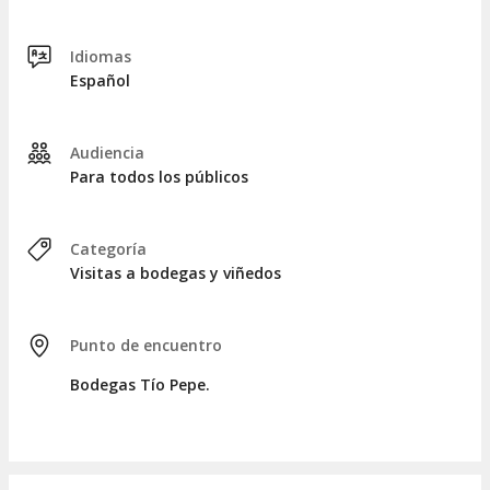
CATA DE VINOS
Idiomas
Al momento de realizar la reserva, tienen la opción de elegir
Español
entre dos modalidades: una visita que incluye una
degustación de 2 copas de vino
o una
visita con
degustación de 4 copas y 2 tapas
. ¡La decisión es suya!
Audiencia
Para todos los públicos
Categoría
Visitas a bodegas y viñedos
Punto de encuentro
Bodegas Tío Pepe.