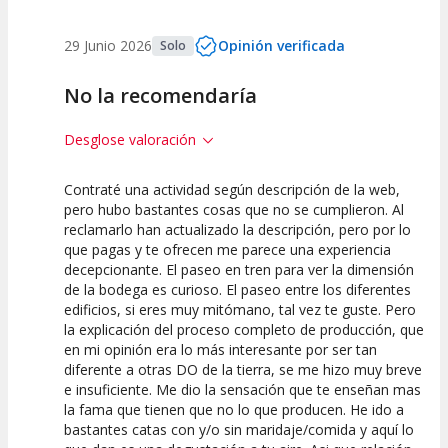
Entre 0 y 2
(
0
)
29 Junio 2026
Opinión verificada
Solo
No la recomendaría
Desglose valoración
Contraté una actividad según descripción de la web,
2.5
2.5
pero hubo bastantes cosas que no se cumplieron. Al
reclamarlo han actualizado la descripción, pero por lo
Calidad de la
Atención del
que pagas y te ofrecen me parece una experiencia
Actividad
Personal /
Guia
decepcionante. El paseo en tren para ver la dimensión
de la bodega es curioso. El paseo entre los diferentes
edificios, si eres muy mitómano, tal vez te guste. Pero
la explicación del proceso completo de producción, que
en mi opinión era lo más interesante por ser tan
diferente a otras DO de la tierra, se me hizo muy breve
e insuficiente. Me dio la sensación que te enseñan mas
la fama que tienen que no lo que producen. He ido a
bastantes catas con y/o sin maridaje/comida y aquí lo