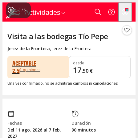
4
/
5
Actividades
Visita a las bodegas Tío Pepe
Jerez de la Frontera
,
Jerez de la Frontera
ACEPTABLE
desde
17
2.5
1
opiniones
,
50
€
Una vez confirmado, no se admitirán cambios ni cancelaciones
Fechas
Duración
Del 11
ago.
2026 al 7
feb.
90 minutos
2027