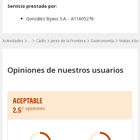
Servicio prestado por:
González Byass S.A. - A11605276
Actividades
…
Cádiz
Jerez de la Frontera
Gastronomía
Visitas a b
Mostrar todos los niveles
Opiniones de nuestros usuarios
ACEPTABLE
2.5
1
opiniones