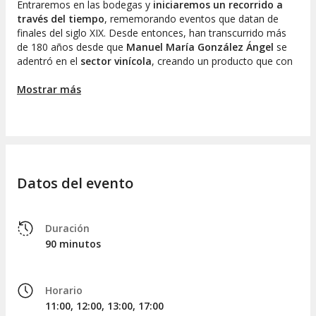
Entraremos en las bodegas y
iniciaremos un recorrido a
través del tiempo
, rememorando eventos que datan de
finales del siglo XIX. Desde entonces, han transcurrido más
de 180 años desde que
Manuel María González Ángel
se
adentró en el
sector vinícola
, creando un producto que con
el tiempo se transformaría en un referente de esta parte de
Andalucía.
Mostrar más
A lo largo de esta visita, contemplaremos una viña de
exhibición, recorreremos antiguos patios y observaremos los
métodos de
envejecimiento y crianza de los vinos y
brandies de Jerez
. ¿Sabían que tanto la reina Isabel II como
Alfonso XII realizaron visitas a estas bodegas? Revelaremos
Datos del evento
esta y muchas otras historias curiosas mientras exploramos
el complejo.
Para finalizar,
disfrutaremos de una cata de vinos
. El
guía
Duración
que nos ha acompañado durante la experiencia será quien
90 minutos
nos explique los pormenores de la cata.
Después de una hora y media de experiencia, nos
Horario
despediremos en el exterior de las bodegas Tío Pepe. ¡Hasta
11:00, 12:00, 13:00, 17:00
la próxima!