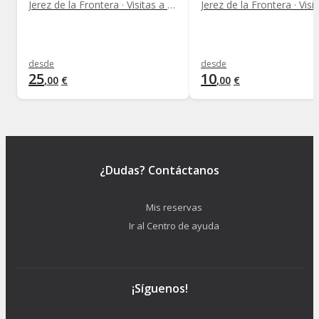
Jerez de la Frontera · Visitas a bodegas y viñedos
desde
desde
25
10
,
00
€
,
00
€
¿Dudas? Contáctanos
Mis reservas
Ir al Centro de ayuda
¡Síguenos!