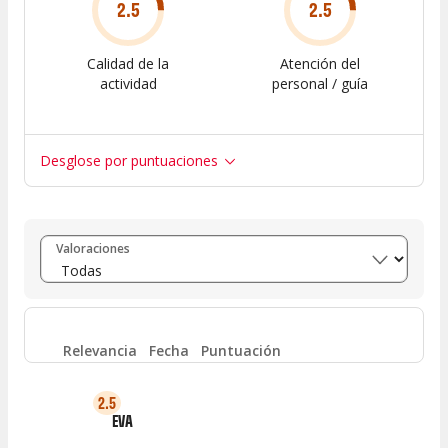
2.5
2.5
Calidad de la
Atención del
actividad
personal / guía
Desglose por puntuaciones
Entre 8 y 10
(
0
)
Valoraciones
Entre 6 y 8
(
0
)
Entre 4 y 6
(
0
)
Relevancia
Fecha
Puntuación
Entre 2 y 4
(
1
)
2.5
EVA