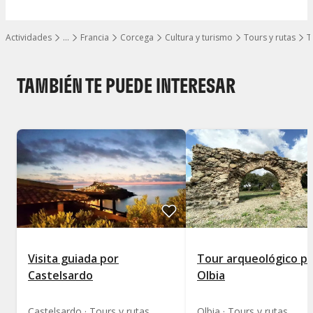
Actividades
…
Francia
Corcega
Cultura y turismo
Tours y rutas
T
Mostrar todos los niveles
TAMBIÉN TE PUEDE INTERESAR
Visita guiada por
Tour arqueológico p
Castelsardo
Olbia
Castelsardo · Tours y rutas
Olbia · Tours y rutas