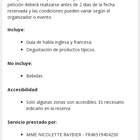
El punto de encuentro es en la
Place Maréchal Foch
, frente
petición deberá realizarse antes de 2 días de la fecha
a la estatua de Napoleón Bonaparte.
reservada y las condiciones pueden variar según el
organizador o evento.
Incluye:
Guía de habla inglesa y francesa.
Degustación de productos típicos.
No incluye:
Bebidas.
Accesibilidad:
Solo algunas zonas son accesibles. Es necesario
indicarlo en la reserva.
Servicio prestado por:
MME NICOLETTE RAYBIER - FR46519404230