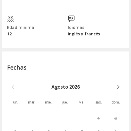
Edad mínima
Idiomas
12
Inglés y francés
Fechas
Agosto
2026
lun.
mar.
mié.
jue.
vie.
sáb.
dom.
1
2