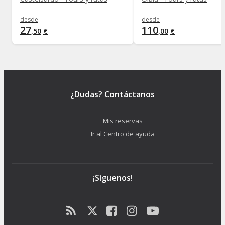
desde
desde
27
110
,
50
€
,
00
€
¿Dudas? Contáctanos
Mis reservas
Ir al Centro de ayuda
¡Síguenos!