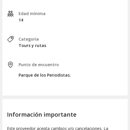
Para cerrar esta
exploración de cuatro horas
, visitaremos
Edad mínima
la
asociación de artesanos ASOCUART
, donde podrán
14
adquirir productos elaborados artesanalmente.
Actividades adicionales
Categoría
Si desean complementar su visita con el
tour del grafiti
Tours y rutas
bordado en Cartago
, tienen la opción de agregarlo a su
itinerario junto con el
tour completo por Cartago
.
Punto de encuentro
Parque de los Periodistas.
Información importante
Este proveedor acepta cambios y/o cancelaciones. La