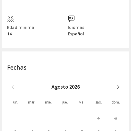
Edad mínima
Idiomas
14
Español
Fechas
Agosto
2026
lun.
mar.
mié.
jue.
vie.
sáb.
dom.
1
2