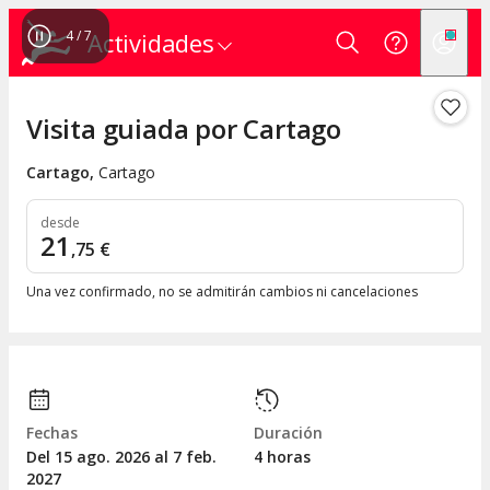
4
/
7
Actividades
Visita guiada por Cartago
Cartago
,
Cartago
desde
21
,
75
€
Una vez confirmado, no se admitirán cambios ni cancelaciones
Fechas
Duración
Del 15
ago.
2026 al 7
feb.
4 horas
2027