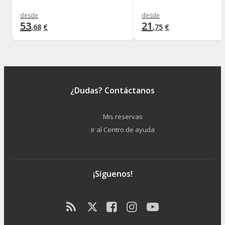
desde
desde
53
21
,
68
€
,
75
€
¿Dudas? Contáctanos
Mis reservas
Ir al Centro de ayuda
¡Síguenos!