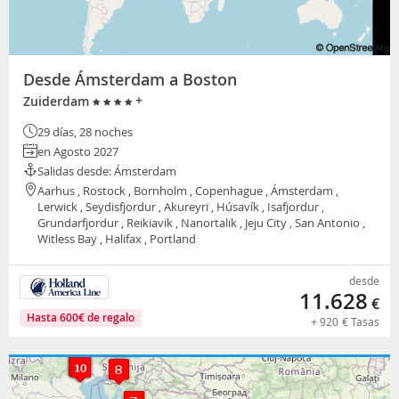
Desde Ámsterdam a Boston
+
Zuiderdam
29 días, 28 noches
en Agosto 2027
Salidas desde: Ámsterdam
Aarhus , Rostock , Bornholm , Copenhague , Ámsterdam ,
Lerwick , Seydisfjordur , Akureyri , Húsavík , Isafjordur ,
Grundarfjordur , Reikiavik , Nanortalik , Jeju City , San Antonio ,
Witless Bay , Halifax , Portland
desde
11.628
€
Hasta
600
€
de regalo
+
920
€
Tasas