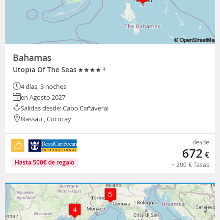
Bahamas
+
Utopia Of The Seas
4 días, 3 noches
en Agosto 2027
Salidas desde: Cabo Cañaveral
Nassau , Cococay
desde
672
€
Hasta
500
€
de regalo
+
200
€
Tasas