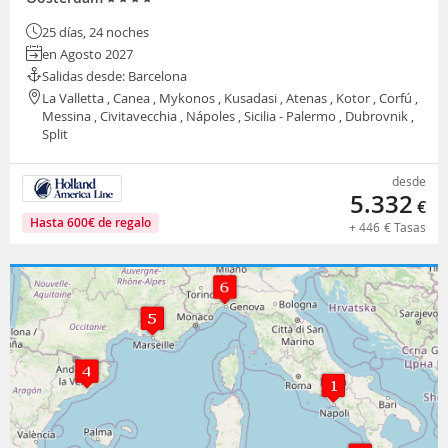
25 días, 24 noches
en Agosto 2027
Salidas desde: Barcelona
La Valletta , Canea , Mykonos , Kusadasi , Atenas , Kotor , Corfú ,
Messina , Civitavecchia , Nápoles , Sicilia - Palermo , Dubrovnik ,
Split
desde
5.332
€
Hasta
600
€
de regalo
+
446
€
Tasas