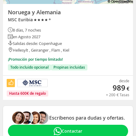
Noruega y Alemania
+
MSC Euribia
8 días, 7 noches
en Agosto 2027
Salidas desde: Copenhague
Hellesylt , Geiranger , Flam , Kiel
¡Promoción por tiempo limitado!
Todo incluido opcional
Propinas incluidas
desde
989
€
Hasta
600
€
de regalo
+
200
€
Tasas
Escríbenos para dudas y ofertas.
Contactar