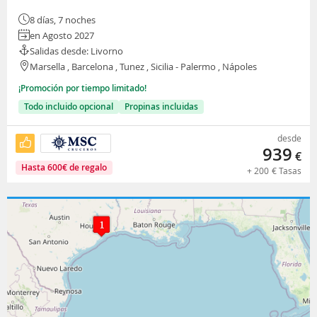
8 días, 7 noches
en Agosto 2027
Salidas desde: Livorno
Marsella , Barcelona , Tunez , Sicilia - Palermo , Nápoles
¡Promoción por tiempo limitado!
Todo incluido opcional
Propinas incluidas
desde
939
€
Hasta
600
€
de regalo
+
200
€
Tasas