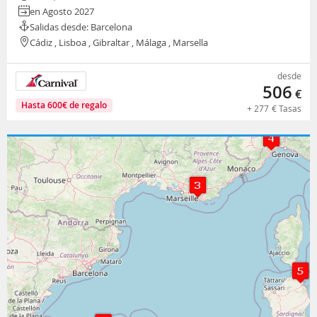
en Agosto 2027
Salidas desde: Barcelona
Cádiz , Lisboa , Gibraltar , Málaga , Marsella
desde
506
€
Hasta
600
€
de regalo
+
277
€
Tasas