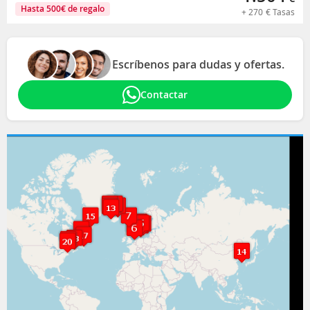
Hasta
500
€
de regalo
+
270
€
Tasas
Escríbenos para dudas y ofertas.
Contactar