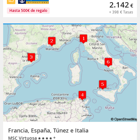
2.142
€
Hasta
500
€
de regalo
+
398
€
Tasas
Francia, España, Túnez e Italia
+
MSC Virtuosa