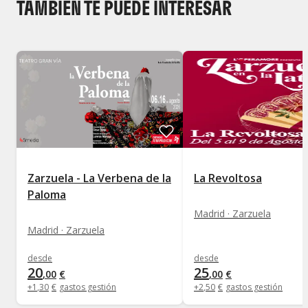
TAMBIÉN TE PUEDE INTERESAR
Zarzuela - La Verbena de la
La Revoltosa
Paloma
Madrid · Zarzuela
Madrid · Zarzuela
desde
desde
20
25
,
00
€
,
00
€
+
1
,
30
€
gastos gestión
+
2
,
50
€
gastos gestión