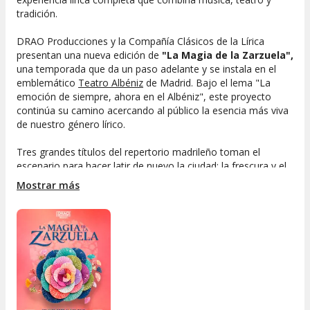
tradición.
DRAO Producciones y la Compañía Clásicos de la Lírica
presentan una nueva edición de
"La Magia de la Zarzuela",
una temporada que da un paso adelante y se instala en el
emblemático
Teatro Albéniz
de Madrid. Bajo el lema "La
emoción de siempre, ahora en el Albéniz", este proyecto
continúa su camino acercando al público la esencia más viva
de nuestro género lírico.
Tres grandes títulos del repertorio madrileño toman el
escenario para hacer latir de nuevo la ciudad: la frescura y el
bullicio del Madrid veraniego en
Agua, azucarillos y
Mostrar más
aguardiente
, el carácter castizo y contemporáneo de
La
del manojo de rosas
y la espontaneidad vibrante de la
corrala en
La Revoltosa
. Tres historias, tres estampas, tres
formas de entender una misma tradición que sigue
emocionando generación tras generación.
Sobre el escenario, una compañía de más de 30 artistas,
acompañados por orquesta en directo, devuelven a la
zarzuela su dimensión más auténtica: música, teatro y