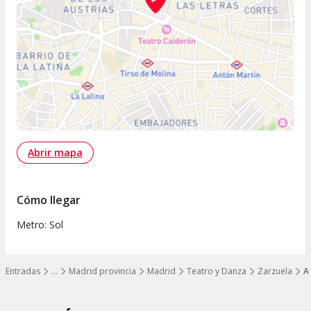
Abrir mapa
Cómo llegar
Metro: Sol
Entradas
…
Madrid provincia
Madrid
Teatro y Danza
Zarzuela
A
Mostrar todos los niveles