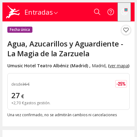
Entradas
Fecha única
Agua, Azucarillos y Aguardiente -
La Magia de la Zarzuela
Umusic Hotel Teatro Albéniz (Madrid)
,
Madrid
, (
ver mapa
)
-
25
%
desde
36
€
27
€
+
2
,
70
€
gastos gestión
Una vez confirmado, no se admitirán cambios ni cancelaciones