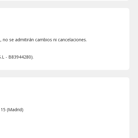
 no se admitirán cambios ni cancelaciones.
S.L - B83944280).
 15
(
Madrid
)