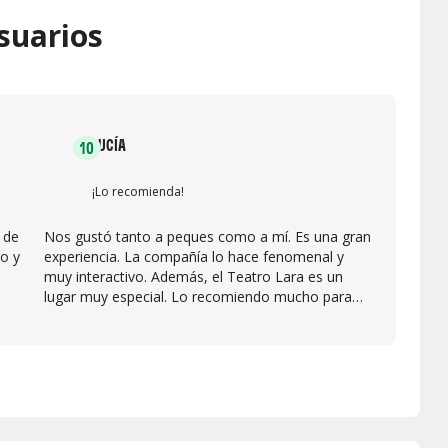
suarios
LUCÍA
10
¡Lo recomienda!
 de
Nos gustó tanto a peques como a mí. Es una gran
o y
experiencia. La compañía lo hace fenomenal y
muy interactivo. Además, el Teatro Lara es un
lugar muy especial. Lo recomiendo mucho para
peques a partir de 5 años (para menos edad, no lo
veo tanto)