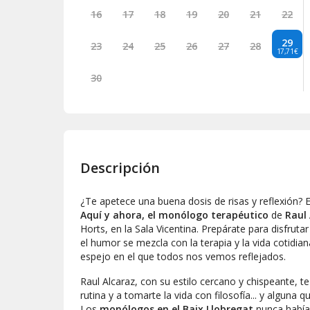
16
17
18
19
20
21
22
29
23
24
25
26
27
28
17,71€
30
Descripción
¿Te apetece una buena dosis de risas y reflexión? 
Aquí y ahora, el monólogo terapéutico
de
Raul 
Horts, en la Sala Vicentina. Prepárate para disfrut
el humor se mezcla con la terapia y la vida cotidian
espejo en el que todos nos vemos reflejados.
Raul Alcaraz, con su estilo cercano y chispeante, te
rutina y a tomarte la vida con filosofía... y alguna 
Los
monólogos en el Baix Llobregat
nunca habían