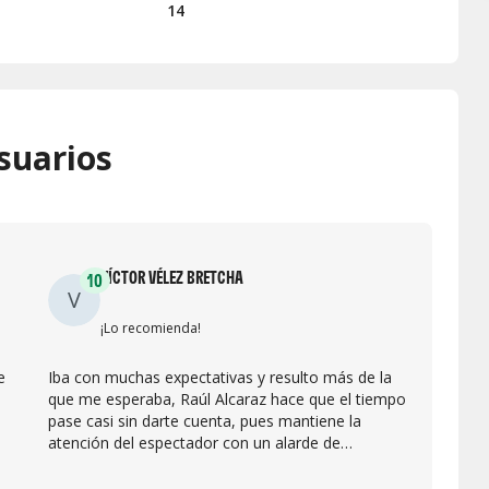
14
suarios
VÍCTOR VÉLEZ BRETCHA
10
V
¡Lo recomienda!
e
Iba con muchas expectativas y resulto más de la
que me esperaba, Raúl Alcaraz hace que el tiempo
pase casi sin darte cuenta, pues mantiene la
atención del espectador con un alarde de
genialidad e improvisación sin escatimar recursos,
lo que se agradece.