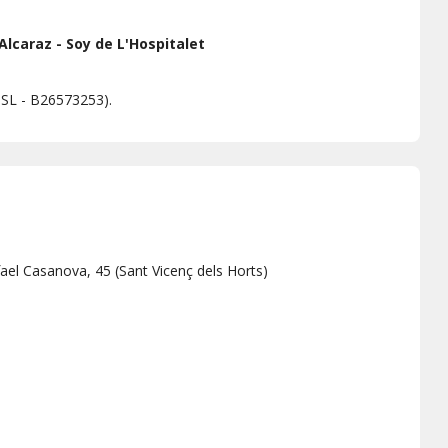
Alcaraz - Soy de L'Hospitalet
 SL - B26573253).
fael Casanova, 45
(
Sant Vicenç dels Horts
)