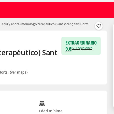
Aqui y ahora (monólogo terapéutico) Sant Vicenç dels Horts
EXTRAORDINARIO
9.6
633
opiniones
terapéutico) Sant
Horts
, (
ver mapa
)
Edad mínima