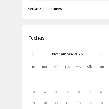
Ver las 633 opiniones
Fechas
Noviembre
2026
lun.
mar.
mié.
jue.
vie.
sáb.
dom.
1
2
3
4
5
6
7
8
9
10
11
12
13
14
15