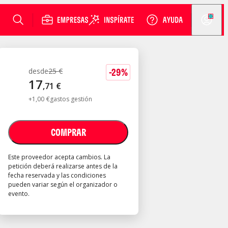
-
29
%
desde
25
€
17
,
71
€
+
1
,
00
€
gastos gestión
COMPRAR
Este proveedor acepta cambios. La
petición deberá realizarse antes de la
fecha reservada y las condiciones
pueden variar según el organizador o
evento.