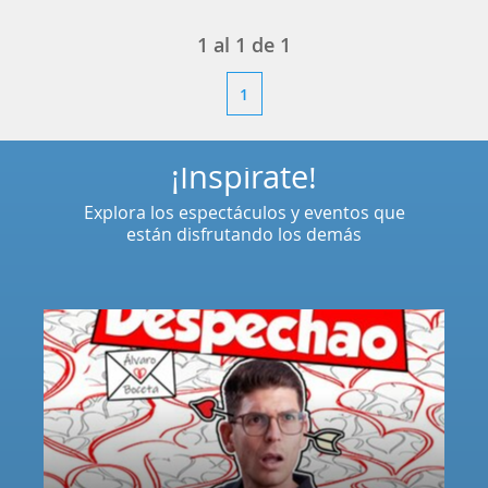
1
al
1
de
1
1
¡Inspírate!
Explora los espectáculos y eventos que
están disfrutando los demás