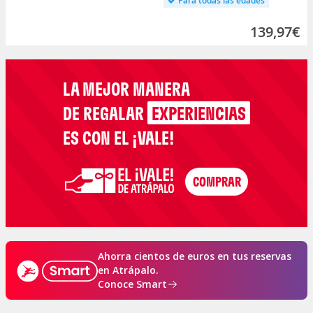
Para todas las edades
139,97€
LA MEJOR MANERA
DE REGALAR
EXPERIENCIAS
ES CON EL ¡VALE!
Ahorra cientos de euros en tus reservas
en Atrápalo.
Conoce Smart