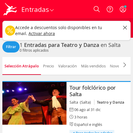
Entradas
Login
Salta ciudad
CAMBIAR
Accede a descuentos solo disponibles en tu
Teatro y Danza
Cualquier fecha
email.
Activar ahora
1
Entradas para Teatro y Danza
en Salta
Filtrar
0
filtros aplicados
Selección Atrápalo
Precio
Valoración
Más vendidos
Novedad
F
Tour folclórico por
Salta
Salta (Salta)
Teatro y Danza
06 ago al 31 dic
3 horas
Español e inglés