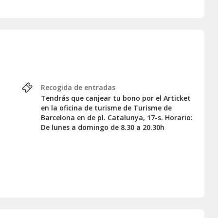
rmanentes y exposiciones temporales.
ible reserva previa a cada museo.
ticket en cualquiera de los puntos que te indicaremos en la
Recogida de entradas
Tendrás que canjear tu bono por el Articket
en la oficina de turisme de Turisme de
Barcelona en de pl. Catalunya, 17-s. Horario:
De lunes a domingo de 8.30 a 20.30h