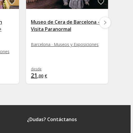
n
Museo de Cera de Barcelona -
Entradas al 
+
Visita Paranormal
Cont
(MAC
Barcelona · Museos y Exposiciones
iones
Barcel
desde
desde
21
15
,
00
€
,
00
¿Dudas? Contáctanos