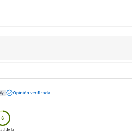
Opinión verificada
ly
6
dad de la