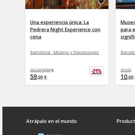
Una experiencia única: La
Museo
Pedrera Night Experience con
para 
cena
signif
Barcelona · Museos y Exposiciones
Barcel
-
21
%
desde
74
,
50
€
desde
59
10
,
00
€
,
00
Atrápalo en el mundo
Produc