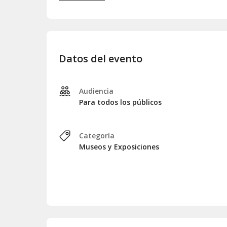
Condiciones:
Válido para tres meses.
Una entrada por museo.
Incluye visita a todas las colecciones pe
Datos del evento
Grupos de más de 10 persones imprescind
Tendrás que descambiar tu bono por el Art
hoja de confirmación.
Audiencia
Para todos los públicos
Categoría
Museos y Exposiciones