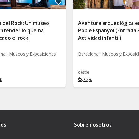
 del Rock: Un museo
Aventura arqueológica e
entender lo que ha
Poble Espanyol (Entrada 
icado el rock
Actividad infantil)
ona · Museos y Exposiciones
Barcelona · Museos y Exposic
desde
6
€
,
75
€
tos
Sobre nosotros