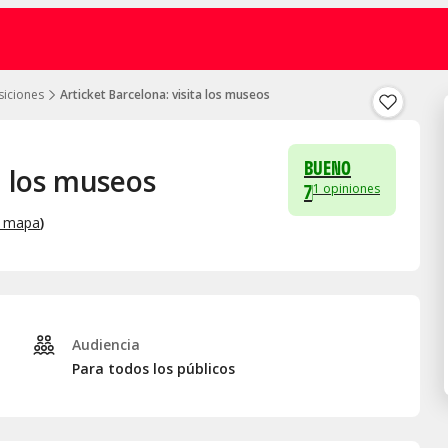
siciones
Articket Barcelona: visita los museos
BUENO
a los museos
7
1
opiniones
r mapa
)
Audiencia
Para todos los públicos