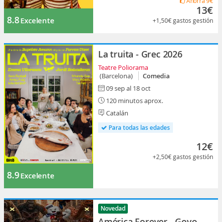
Ahorra
9€
13€
8.8
Excelente
+1,50€
gastos gestión
La truita - Grec 2026
Teatre Poliorama
(Barcelona)
Comedia
09 sep al 18 oct
120 minutos aprox.
Catalán
Para todas las edades
12€
+2,50€
gastos gestión
8.9
Excelente
Novedad
América Forever - Goyo