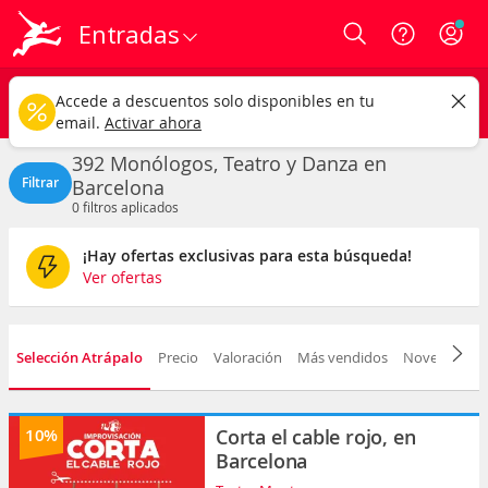
Entradas
Login
Barcelona ciudad
CAMBIAR
Accede a descuentos solo disponibles en tu
Monólogos, Teatro y Danza
Cualquier fecha
email.
Activar ahora
392 Monólogos, Teatro y Danza en
Filtrar
Barcelona
0
filtros aplicados
¡Hay ofertas exclusivas para esta búsqueda!
Ver ofertas
Selección Atrápalo
Precio
Valoración
Más vendidos
Novedad
F
10%
Corta el cable rojo, en
Barcelona