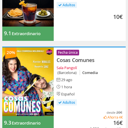
Adultos
10€
9.1
Extraordinario
20%
Fecha única
Cosas Comunes
Sala Pangolí
(Barcelona)
Comedia
29 ago
1 hora
Español
Adultos
20€
desde
Ahorra
4€
16€
9.3
Extraordinario