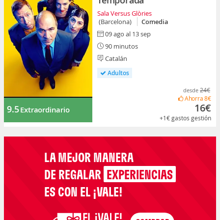
Temporada
Sala Versus Glòries
(Barcelona)
Comedia
09 ago al 13 sep
90 minutos
Catalán
Adultos
24€
desde
Ahorra
8€
16€
9.5
Extraordinario
+1€
gastos gestión
LA MEJOR MANERA
DE REGALAR
EXPERIENCIAS
ES CON EL ¡VALE!