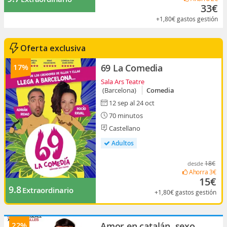
33€
+1,80€
gastos gestión
Oferta exclusiva
17%
69 La Comedia
Sala Ars Teatre
(Barcelona)
Comedia
12 sep al 24 oct
70 minutos
Castellano
Adultos
18€
desde
Ahorra
3€
15€
9.8
Extraordinario
+1,80€
gastos gestión
22%
Amor en catalán, sexo