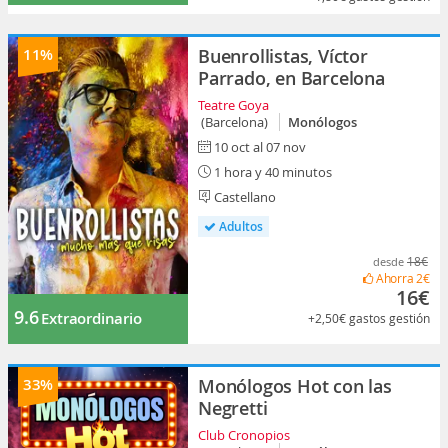
11%
Buenrollistas, Víctor
Parrado, en Barcelona
Teatre Goya
(Barcelona)
Monólogos
10 oct al 07 nov
1 hora y 40 minutos
Castellano
Adultos
18€
desde
Ahorra
2€
16€
9.6
Extraordinario
+2,50€
gastos gestión
33%
Monólogos Hot con las
Negretti
Club Cronopios