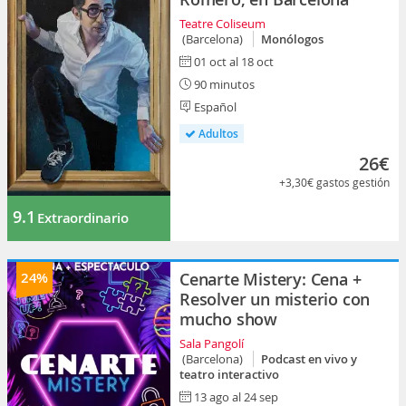
Teatre Coliseum
(Barcelona)
Monólogos
01 oct al 18 oct
90 minutos
Español
Adultos
26€
+3,30€
gastos gestión
9.1
Extraordinario
24%
Cenarte Mistery: Cena +
Resolver un misterio con
mucho show
Sala Pangolí
(Barcelona)
Podcast en vivo y
teatro interactivo
13 ago al 24 sep