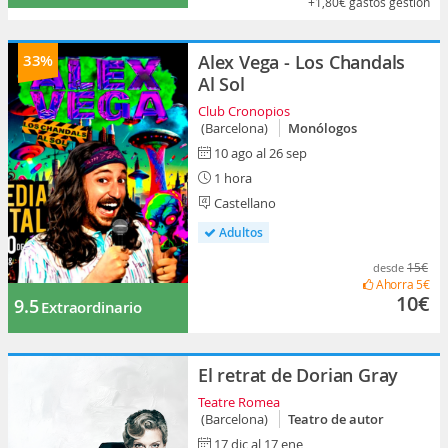
+1,80€
gastos gestión
33%
Alex Vega - Los Chandals
Al Sol
Club Cronopios
(Barcelona)
Monólogos
10 ago al 26 sep
1 hora
Castellano
Adultos
15€
desde
Ahorra
5€
10€
9.5
Extraordinario
El retrat de Dorian Gray
Teatre Romea
(Barcelona)
Teatro de autor
17 dic al 17 ene