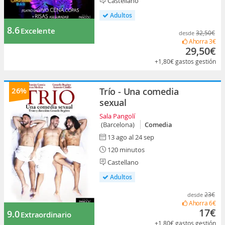
Castellano
Adultos
8.6
Excelente
32,50€
desde
Ahorra
3€
29,50€
+1,80€
gastos gestión
26%
Trío - Una comedia
sexual
Sala Pangolí
(Barcelona)
Comedia
13 ago al 24 sep
120 minutos
Castellano
Adultos
23€
desde
Ahorra
6€
17€
9.0
Extraordinario
+1,80€
gastos gestión