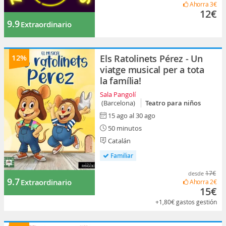
Ahorra
3€
12€
9.9
Extraordinario
12%
Els Ratolinets Pérez - Un
viatge musical per a tota
la família!
Sala Pangolí
(Barcelona)
Teatro para niños
15 ago al 30 ago
50 minutos
Catalán
Familiar
17€
desde
9.7
Extraordinario
Ahorra
2€
15€
+1,80€
gastos gestión