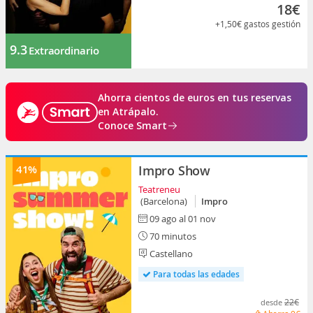
18€
+1,50€
gastos gestión
9.3
Extraordinario
Ahorra cientos de euros en tus reservas
en Atrápalo.
Conoce Smart
41%
Impro Show
Teatreneu
(Barcelona)
Impro
09 ago al 01 nov
70 minutos
Castellano
Para todas las edades
22€
desde