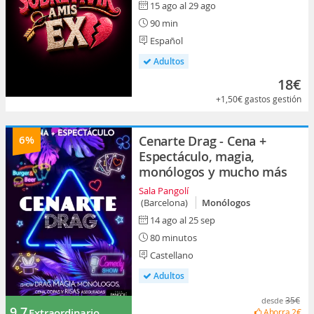
15 ago al 29 ago
90 min
Español
Adultos
18€
+1,50€
gastos gestión
6%
Cenarte Drag - Cena +
Espectáculo, magia,
monólogos y mucho más
Sala Pangolí
(Barcelona)
Monólogos
14 ago al 25 sep
80 minutos
Castellano
Adultos
35€
desde
9.7
Extraordinario
Ahorra
2€