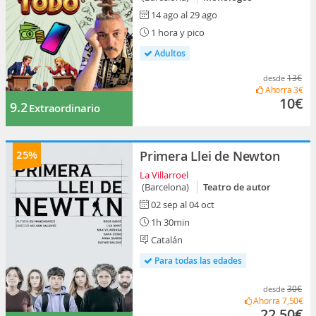
14 ago al 29 ago
1 hora y pico
Adultos
13€
desde
Ahorra
3€
10€
9.2
Extraordinario
25%
Primera Llei de Newton
La Villarroel
(Barcelona)
Teatro de autor
02 sep al 04 oct
1h 30min
Catalán
Para todas las edades
30€
desde
Ahorra
7,50€
22,50€