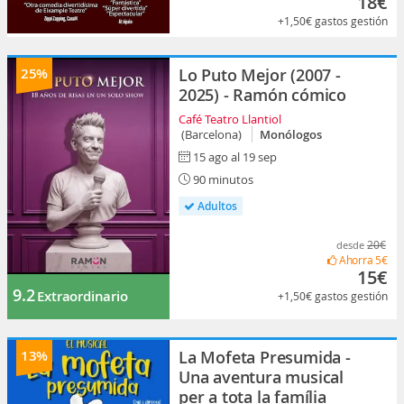
18€
+1,50€
gastos gestión
25%
Lo Puto Mejor (2007 -
2025) - Ramón cómico
Café Teatro Llantiol
(Barcelona)
Monólogos
15 ago al 19 sep
90 minutos
Adultos
20€
desde
Ahorra
5€
15€
9.2
Extraordinario
+1,50€
gastos gestión
13%
La Mofeta Presumida -
Una aventura musical
per a tota la família