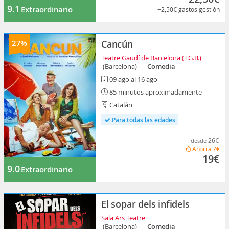
9.1
Extraordinario
+2,50€
gastos gestión
27%
Cancún
Teatre Gaudí de Barcelona (T.G.B.)
(Barcelona)
Comedia
09 ago al 16 ago
85 minutos aproximadamente
Catalán
Para todas las edades
26€
desde
Ahorra
7€
19€
9.0
Extraordinario
El sopar dels infidels
Sala Ars Teatre
(Barcelona)
Comedia