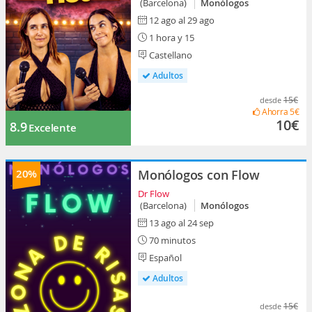
(Barcelona)
Monólogos
12 ago al 29 ago
1 hora y 15
Castellano
Adultos
15€
desde
Ahorra
5€
10€
8.9
Excelente
20%
Monólogos con Flow
Dr Flow
(Barcelona)
Monólogos
13 ago al 24 sep
70 minutos
Español
Adultos
15€
desde