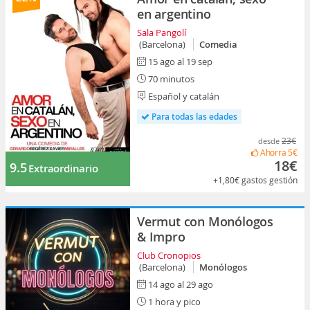
en argentino
Sala Pangolí
(Barcelona)
Comedia
15 ago al 19 sep
70 minutos
Español y catalán
Para todas las edades
23€
desde
Ahorra
5€
18€
9.5
Extraordinario
+1,80€
gastos gestión
Vermut con Monólogos
& Impro
Club Cronopios
(Barcelona)
Monólogos
14 ago al 29 ago
1 hora y pico