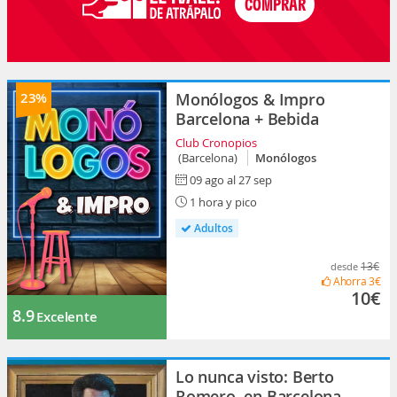
23%
Monólogos & Impro
Barcelona + Bebida
Club Cronopios
(Barcelona)
Monólogos
09 ago al 27 sep
1 hora y pico
Adultos
13€
desde
Ahorra
3€
10€
8.9
Excelente
Lo nunca visto: Berto
Romero, en Barcelona