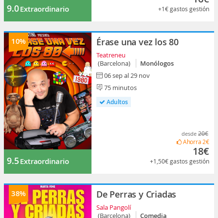
9.0
Extraordinario
+1€
gastos gestión
10%
Érase una vez los 80
Teatreneu
(Barcelona)
Monólogos
06 sep al 29 nov
75 minutos
Adultos
20€
desde
Ahorra
2€
18€
9.5
Extraordinario
+1,50€
gastos gestión
38%
De Perras y Criadas
Sala Pangolí
(Barcelona)
Comedia