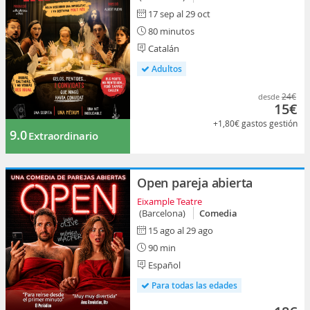
17 sep al 29 oct
80 minutos
Catalán
Adultos
24€
desde
15€
+1,80€
gastos gestión
9.0
Extraordinario
Open pareja abierta
Eixample Teatre
(Barcelona)
Comedia
15 ago al 29 ago
90 min
Español
Para todas las edades