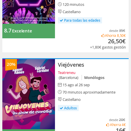
120 minutos
Castellano
Para todas las edades
8.7
Excelente
35€
desde
Ahorra
8,50€
26,50€
+1,80€
gastos gestión
20%
Viejóvenes
Teatreneu
(Barcelona)
Monólogos
15 ago al 26 sep
70 minutos aproximadamente
Castellano
Adultos
20€
desde
Ahorra
4€
16€