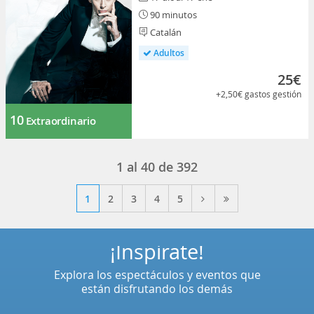
90 minutos
Catalán
Adultos
25€
+2,50€
gastos gestión
10
Extraordinario
1
al
40
de
392
1
2
3
4
5
¡Inspírate!
Explora los espectáculos y eventos que
están disfrutando los demás