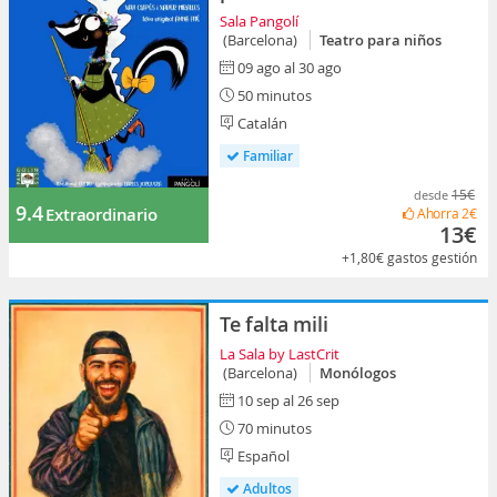
Sala Pangolí
(Barcelona)
Teatro para niños
09 ago al 30 ago
50 minutos
Catalán
Familiar
15€
desde
9.4
Extraordinario
Ahorra
2€
13€
+1,80€
gastos gestión
Te falta mili
La Sala by LastCrit
(Barcelona)
Monólogos
10 sep al 26 sep
70 minutos
Español
Adultos