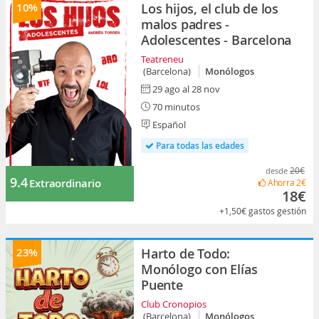
10%
Los hijos, el club de los
malos padres -
Adolescentes - Barcelona
Teatreneu
(Barcelona)
Monólogos
29 ago al 28 nov
70 minutos
Español
Para todas las edades
20€
desde
9.4
Extraordinario
Ahorra
2€
18€
+1,50€
gastos gestión
23%
Harto de Todo:
Monólogo con Elías
Puente
Club Cronopios
(Barcelona)
Monólogos