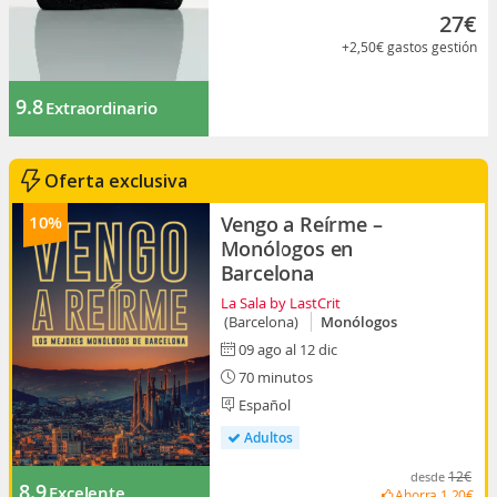
27€
+2,50€
gastos gestión
9.8
Extraordinario
Oferta exclusiva
10%
Vengo a Reírme –
Monólogos en
Barcelona
La Sala by LastCrit
(Barcelona)
Monólogos
09 ago al 12 dic
70 minutos
Español
Adultos
12€
desde
8.9
Excelente
Ahorra
1,20€