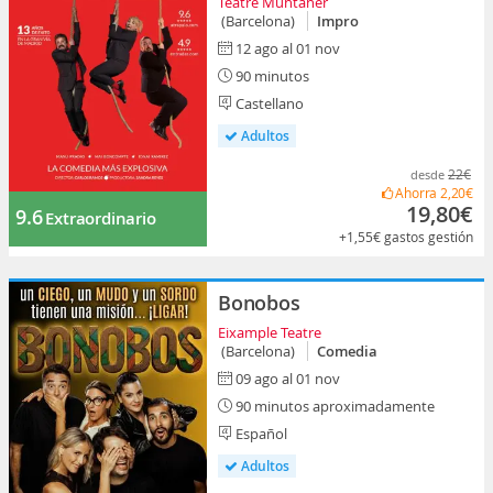
Teatre Muntaner
(Barcelona)
Impro
12 ago al 01 nov
90 minutos
Castellano
Adultos
22€
desde
Ahorra
2,20€
19,80€
9.6
Extraordinario
+1,55€
gastos gestión
Bonobos
Eixample Teatre
(Barcelona)
Comedia
09 ago al 01 nov
90 minutos aproximadamente
Español
Adultos