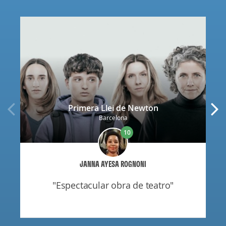
Primera Llei de Newton
Barcelona
10
JANNA AYESA ROGNONI
"espectacular obra de teatro"