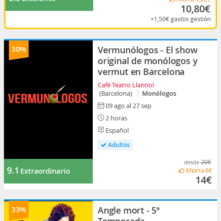
10,80€
+1,50€
gastos gestión
30%
Vermunólogos - El show
original de monólogos y
vermut en Barcelona
Café Teatro Llantiol
(Barcelona)
Monólogos
09 ago al 27 sep
2 horas
Español
Adultos
20€
desde
9.1
Extraordinario
Ahorra
6€
14€
33%
Angle mort - 5ª