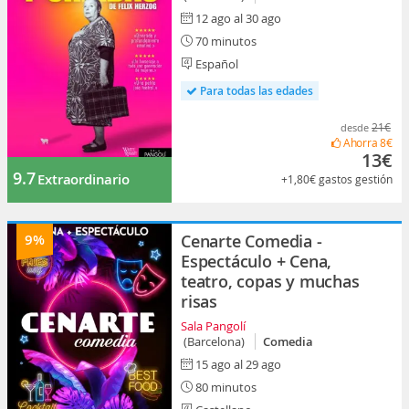
12 ago al 30 ago
70 minutos
Español
Para todas las edades
21€
desde
Ahorra
8€
13€
9.7
Extraordinario
+1,80€
gastos gestión
9%
Cenarte Comedia -
Espectáculo + Cena,
teatro, copas y muchas
risas
Sala Pangolí
(Barcelona)
Comedia
15 ago al 29 ago
80 minutos