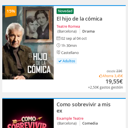
15%
Novedad
El hijo de la cómica
Teatre Romea
(Barcelona)
Drama
02 sep al 04 oct
1h 30min
Castellano
Adultos
23€
desde
Ahorra
3,45€
19,55€
+2,50€
gastos gestión
Como sobrevivir a mis
ex
Eixample Teatre
(Barcelona)
Comedia