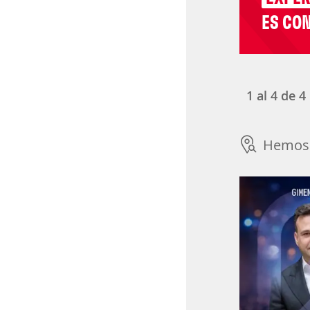
ES CON
1
al
4
de
4
Hemos 