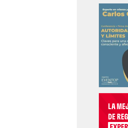
LA ME
DE RE
EXPER