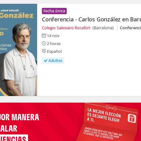
Fecha única
Conferencia - Carlos González en Bar
Colegio Salesians Rocafort
(Barcelona)
Conferenc
14 nov
2 horas
Español
Adultos
JOR MANERA
GALAR
IENCIAS