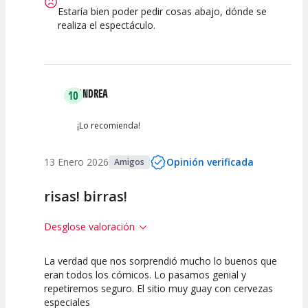
Estaría bien poder pedir cosas abajo, dónde se
realiza el espectáculo.
ANDREA
10
¡Lo recomienda!
13 Enero 2026
Opinión verificada
Amigos
risas! birras!
Desglose valoración
La verdad que nos sorprendió mucho lo buenos que
10
10
10
eran todos los cómicos. Lo pasamos genial y
repetiremos seguro. El sitio muy guay con cervezas
Calidad del
Puesta en
Interpretación
especiales
Espectáculo
Escena
artística