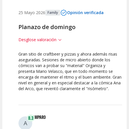
25 Mayo 2026
Opinión verificada
Family
Planazo de domingo
Desglose valoración
Gran sitio de craftbeer y pizzas y ahora además risas
10
10
10
aseguradas. Sesiones de micro abierto donde los
cómicos van a probar su "material" Organiza y
Calidad del
Puesta en
Interpretación
presenta Mario Velasco, que en todo momento se
Espectáculo
Escena
artística
encarga de mantener el ritmo y el buen ambiente. Gran
nivel en general y en especial destacar a la cómica Ana
del Arco, que reventó claramente el "risómetro".
AMPARO
8.3
A