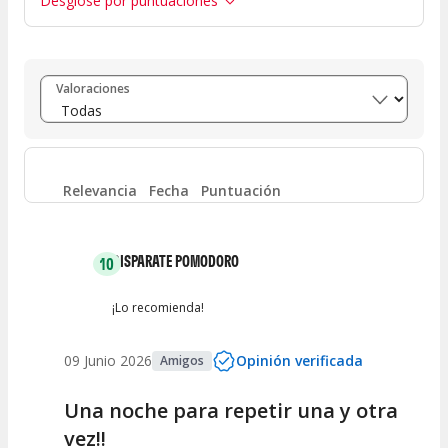
Desglose por puntuaciones
Entre 8 y 10
(
40
)
Valoraciones
Entre 6 y 8
(
3
)
Entre 4 y 6
(
0
)
Relevancia
Fecha
Puntuación
Entre 2 y 4
(
0
)
DISPARATE POMODORO
10
Entre 0 y 2
(
1
)
¡Lo recomienda!
09 Junio 2026
Opinión verificada
Amigos
Una noche para repetir una y otra
vez!!