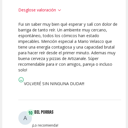
Desglose valoración
Fui sin saber muy bien qué esperar y salí con dolor de
10
10
10
barriga de tanto reír. Un ambiente muy cercano,
espontáneo, todos los cómicos han estado
Calidad del
Puesta en
Interpretación
impecables. Mención especial a Mario Velasco que
Espectáculo
Escena
artística
tiene una energía contagiosa y una capacidad brutal
para hacer reír desde el primer minuto. Ademas muy
buena cerveza y pizzas de Artizanale. Súper
recomendable para ir con amigos, pareja o incluso
solo!
VOLVERÉ SIN NINGUNA DUDA!!!
ABEL PORRAS
10
A
¡Lo recomienda!