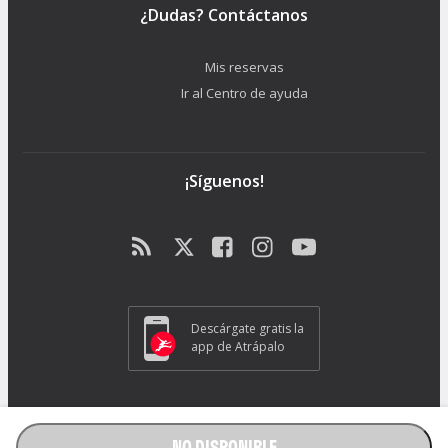
¿Dudas? Contáctanos
Mis reservas
Ir al Centro de ayuda
¡Síguenos!
Descárgate gratis la
app de Atrápalo
ATRAPALO S.L. - Carrer de Pere IV 105-109 - 08018 Barcelona (España) -
GC1018
NO DISPONIBLE