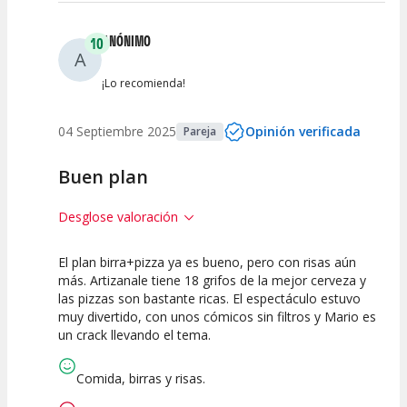
ANÓNIMO
10
A
¡Lo recomienda!
04 Septiembre 2025
Opinión verificada
Pareja
Buen plan
Desglose valoración
El plan birra+pizza ya es bueno, pero con risas aún
10
10
10
más. Artizanale tiene 18 grifos de la mejor cerveza y
las pizzas son bastante ricas. El espectáculo estuvo
Calidad del
Puesta en
Interpretación
muy divertido, con unos cómicos sin filtros y Mario es
Espectáculo
Escena
artística
un crack llevando el tema.
Comida, birras y risas.