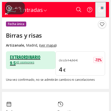
4
/
5
Entradas
Fecha única
Birras y risas
Artizanale
,
Madrid
, (
ver mapa
)
EXTRAORDINARIO
-
72
%
desde
14
,
50
€
9.5
43
opiniones
4
€
Una vez confirmado, no se admitirán cambios ni cancelaciones