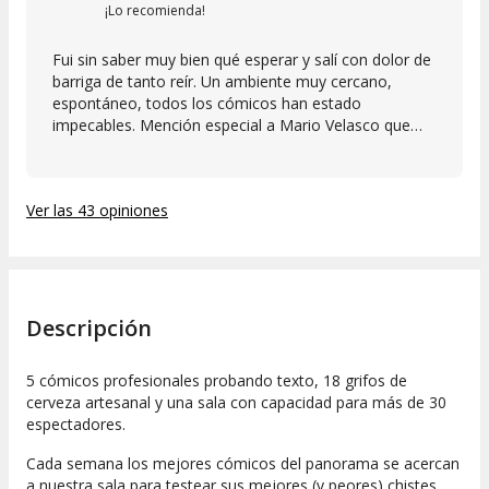
¡Lo recomienda!
Fui sin saber muy bien qué esperar y salí con dolor de
barriga de tanto reír. Un ambiente muy cercano,
espontáneo, todos los cómicos han estado
impecables. Mención especial a Mario Velasco que
tiene una energía contagiosa y una capacidad brutal
para hacer reír desde el primer minuto. Ademas muy
buena cerveza y pizzas de Artizanale. Súper
Ver las 43 opiniones
recomendable para ir con amigos, pareja o incluso
solo!
Descripción
5 cómicos profesionales probando texto, 18 grifos de
cerveza artesanal y una sala con capacidad para más de 30
espectadores.
Cada semana los mejores cómicos del panorama se acercan
a nuestra sala para testear sus mejores (y peores) chistes.