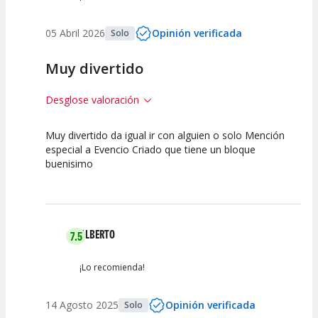
05 Abril 2026
Opinión verificada
Solo
Muy divertido
Desglose valoración
Muy divertido da igual ir con alguien o solo Mención
10
10
10
especial a Evencio Criado que tiene un bloque
buenisimo
Calidad del
Puesta en
Interpretación
Espectáculo
Escena
artística
ALBERTO
7.5
¡Lo recomienda!
14 Agosto 2025
Opinión verificada
Solo