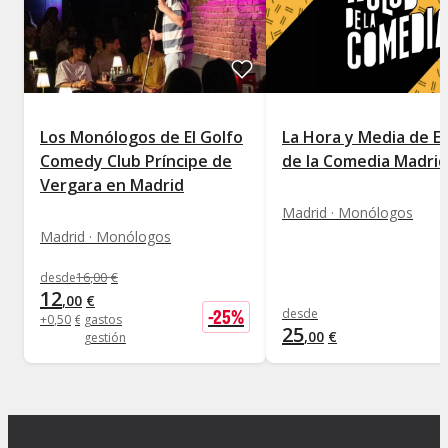
Los Monólogos de El Golfo
La Hora y Media de El
Comedy Club Príncipe de
de la Comedia Madrid
Vergara en Madrid
Madrid · Monólogos
Madrid · Monólogos
desde
16
,
00
€
12
,
00
€
-
25
%
desde
+
0
,
50
€
gastos
25
,
00
€
gestión