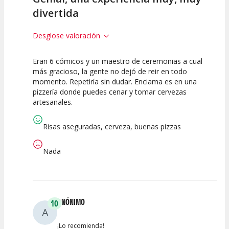
divertida
Desglose valoración
Eran 6 cómicos y un maestro de ceremonias a cual
10
10
10
más gracioso, la gente no dejó de reir en todo
momento. Repetiría sin dudar. Enciama es en una
Calidad del
Puesta en
Interpretación
pizzería donde puedes cenar y tomar cervezas
Espectáculo
Escena
artística
artesanales.
Risas aseguradas, cerveza, buenas pizzas
Nada
ANÓNIMO
10
A
¡Lo recomienda!