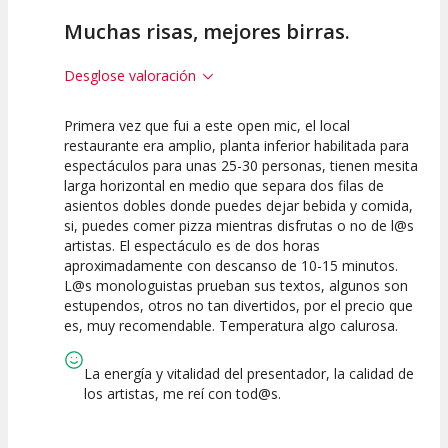
Muchas risas, mejores birras.
Desglose valoración
Primera vez que fui a este open mic, el local
7.5
7.5
7.5
restaurante era amplio, planta inferior habilitada para
espectáculos para unas 25-30 personas, tienen mesita
Calidad del
Puesta en
Interpretación
larga horizontal en medio que separa dos filas de
Espectáculo
Escena
artística
asientos dobles donde puedes dejar bebida y comida,
si, puedes comer pizza mientras disfrutas o no de l@s
artistas. El espectáculo es de dos horas
aproximadamente con descanso de 10-15 minutos.
L@s monologuistas prueban sus textos, algunos son
estupendos, otros no tan divertidos, por el precio que
es, muy recomendable. Temperatura algo calurosa.
La energía y vitalidad del presentador, la calidad de
los artistas, me reí con tod@s.