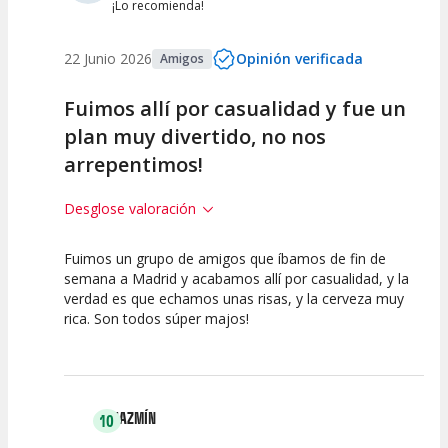
¡Lo recomienda!
22 Junio 2026
Opinión verificada
Amigos
Fuimos allí por casualidad y fue un
plan muy divertido, no nos
arrepentimos!
Desglose valoración
Fuimos un grupo de amigos que íbamos de fin de
7.5
7.5
10
semana a Madrid y acabamos allí por casualidad, y la
verdad es que echamos unas risas, y la cerveza muy
Calidad del
Puesta en
Interpretación
rica. Son todos súper majos!
Espectáculo
Escena
artística
JAZMÍN
10