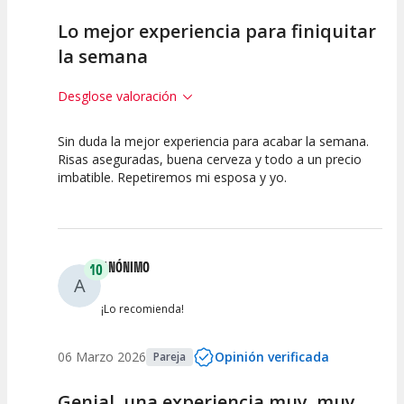
Lo mejor experiencia para finiquitar
la semana
Desglose valoración
Sin duda la mejor experiencia para acabar la semana.
10
10
10
Risas aseguradas, buena cerveza y todo a un precio
imbatible. Repetiremos mi esposa y yo.
Calidad del
Puesta en
Interpretación
Espectáculo
Escena
artística
ANÓNIMO
10
A
¡Lo recomienda!
06 Marzo 2026
Opinión verificada
Pareja
Genial, una experiencia muy, muy