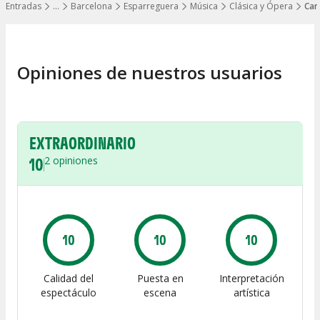
Entradas
…
Barcelona
Esparreguera
Música
Clásica y Ópera
Car
Mostrar todos los niveles
Opiniones de nuestros usuarios
EXTRAORDINARIO
10
2
opiniones
10
10
10
Calidad del
Puesta en
Interpretación
espectáculo
escena
artística