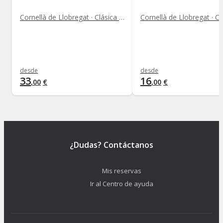
Cornellà de Llobregat · Clásica y Ópera
desde
desde
33
16
,
00
€
,
00
€
¿Dudas? Contáctanos
Mis reservas
Ir al Centro de ayuda