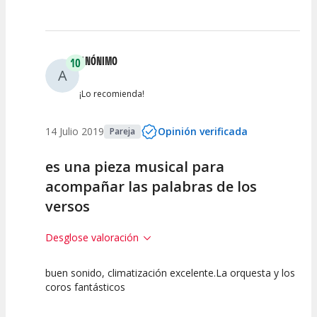
ANÓNIMO
10
A
¡Lo recomienda!
14 Julio 2019
Opinión verificada
Pareja
es una pieza musical para
acompañar las palabras de los
versos
Desglose valoración
buen sonido, climatización excelente.La orquesta y los
10
10
10
coros fantásticos
Calidad del
Puesta en
Interpretación
Espectáculo
Escena
artística