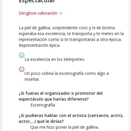
Espectacular
Desglose valoración
La piel de gallina, sorprendente coro y ni de broma
10
10
10
esperaba esa excelencia, te transporta y te metes en la
representación como si te transportaras a otra época.
Calidad del
Puesta en
Interpretación
Representación épica.
Espectáculo
Escena
artística
La excelencia en los intérpretes.
Un poco sobria la escenografía como algo a
reseñar.
¿Si fueras el organizador o promotor del
espectáculo que harías diferente?
Escenografía
¿Si pudieras hablar con el artista (cantante, actriz,
actor,...) qué le dirías?
Que me hizo poner la piel de gallina.