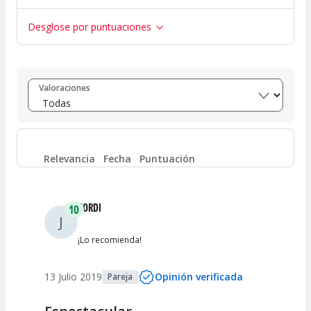
Desglose por puntuaciones
Entre 8 y 10
(
3
)
Valoraciones
Entre 6 y 8
(
0
)
Entre 4 y 6
(
0
)
Relevancia
Fecha
Puntuación
Entre 2 y 4
(
0
)
JORDI
10
J
Entre 0 y 2
(
0
)
¡Lo recomienda!
13 Julio 2019
Opinión verificada
Pareja