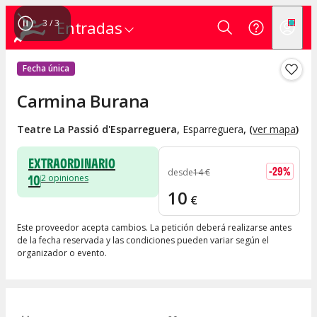
1
/
3
Entradas
Fecha única
Carmina Burana
Teatre La Passió d'Esparreguera
,
Esparreguera
, (
ver mapa
)
EXTRAORDINARIO
-
29
%
desde
14
€
10
2
opiniones
10
€
Este proveedor acepta cambios. La petición deberá realizarse antes
de la fecha reservada y las condiciones pueden variar según el
organizador o evento.