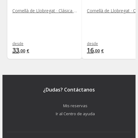
Cornellà de Llobregat · Clásica y Ópera
desde
desde
33
16
,
00
€
,
00
€
¿Dudas? Contáctanos
Mis reservas
Ir al Centro de ayuda