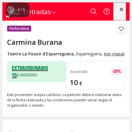
1
/
3
Entradas
Fecha única
Carmina Burana
Teatre La Passió d'Esparreguera
,
Esparreguera
, (
ver mapa
)
EXTRAORDINARIO
-
29
%
desde
14
€
10
2
opiniones
10
€
Este proveedor acepta cambios. La petición deberá realizarse antes
de la fecha reservada y las condiciones pueden variar según el
organizador o evento.