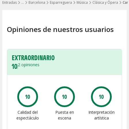
Entradas
…
Barcelona
Esparreguera
Música
Clásica y Ópera
Car
Mostrar todos los niveles
Opiniones de nuestros usuarios
EXTRAORDINARIO
10
2
opiniones
10
10
10
Calidad del
Puesta en
Interpretación
espectáculo
escena
artística