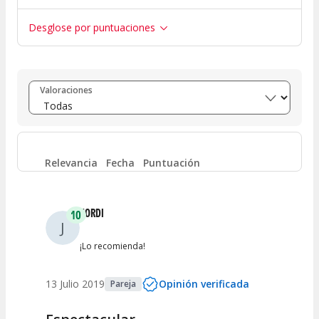
Desglose por puntuaciones
Entre 8 y 10
(
3
)
Valoraciones
Entre 6 y 8
(
0
)
Entre 4 y 6
(
0
)
Relevancia
Fecha
Puntuación
Entre 2 y 4
(
0
)
JORDI
10
J
Entre 0 y 2
(
0
)
¡Lo recomienda!
13 Julio 2019
Opinión verificada
Pareja