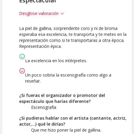
Espectacular
Desglose valoración
La piel de gallina, sorprendente coro y ni de broma
10
10
10
esperaba esa excelencia, te transporta y te metes en la
representación como si te transportaras a otra época.
Calidad del
Puesta en
Interpretación
Representación épica.
Espectáculo
Escena
artística
La excelencia en los intérpretes.
Un poco sobria la escenografía como algo a
reseñar.
¿Si fueras el organizador o promotor del
espectáculo que harías diferente?
Escenografía
¿Si pudieras hablar con el artista (cantante, actriz,
actor,...) qué le dirías?
Que me hizo poner la piel de gallina.