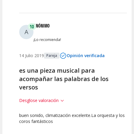
ANÓNIMO
10
A
¡Lo recomienda!
14 Julio 2019
Opinión verificada
Pareja
es una pieza musical para
acompañar las palabras de los
versos
Desglose valoración
buen sonido, climatización excelente.La orquesta y los
10
10
10
coros fantásticos
Calidad del
Puesta en
Interpretación
Espectáculo
Escena
artística