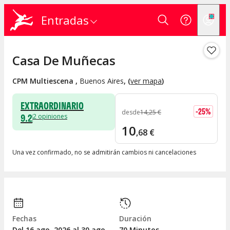
Entradas
Casa De Muñecas
CPM Multiescena
,
Buenos Aires
, (
ver mapa
)
EXTRAORDINARIO
-
25
%
desde
14
,
25
€
9.2
2
opiniones
10
,
68
€
Una vez confirmado, no se admitirán cambios ni cancelaciones
Fechas
Duración
Del 16
ago.
2026 al 30
ago.
70 Minutos