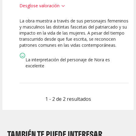
Desglose valoración
La obra muestra a través de sus personajes femeninos
7.5
7.5
10
y masculinos las distintas fascetas del patriarcado y su
impacto en la vida de las mujeres. A pesar del tiempo
Calidad del
Puesta en
Interpretación
transcurrido desde que fue escrita, se reconocen
Espectáculo
Escena
artística
patrones comunes en las vidas contemporáneas.
La interpretación del personaje de Nora es
excelente
1 - 2 de 2 resultados
TAMBIÉN TE PUEDE INTERESAR