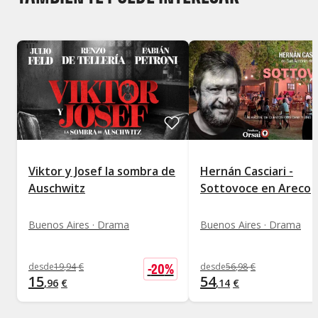
Viktor y Josef la sombra de
Hernán Casciari -
Auschwitz
Sottovoce en Areco
Buenos Aires · Drama
Buenos Aires · Drama
-
20
%
desde
19
,
94
€
desde
56
,
98
€
15
54
,
96
€
,
14
€