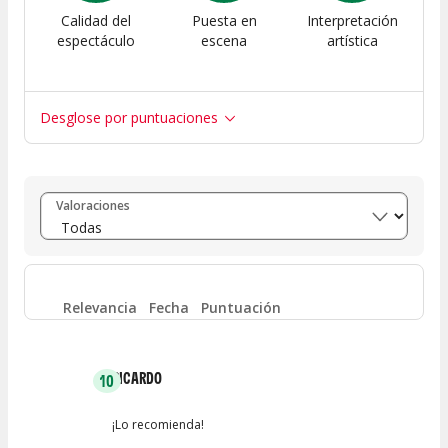
Calidad del
Puesta en
Interpretación
espectáculo
escena
artística
Desglose por puntuaciones
Entre 8 y 10
(
2
)
Valoraciones
Entre 6 y 8
(
1
)
Entre 4 y 6
(
0
)
Relevancia
Fecha
Puntuación
Entre 2 y 4
(
0
)
RICARDO
10
Entre 0 y 2
(
0
)
¡Lo recomienda!