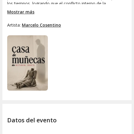
los tiempos, logrando que el conflicto interno de la
protagonista resuene hoy con más fuerza que nunca. A
Mostrar más
través de diálogos profundos y personajes de una gran
complejidad psicológica, la obra trasciende su contexto
Artista:
Marcelo Cosentino
histórico para transformarse en una potente y vigente
reflexión sobre la libertad, la autenticidad y la búsqueda de la
independencia individual.
Datos del evento