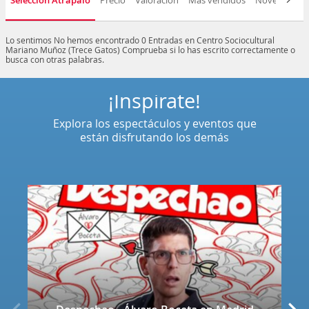
Selección Atrápalo
Precio
Valoración
Más vendidos
Novedad
F
Lo sentimos
No hemos encontrado 0 Entradas en Centro Sociocultural
Mariano Muñoz (Trece Gatos)
Comprueba si lo has escrito correctamente o
busca con otras palabras.
¡Inspírate!
Explora los espectáculos y eventos que
están disfrutando los demás