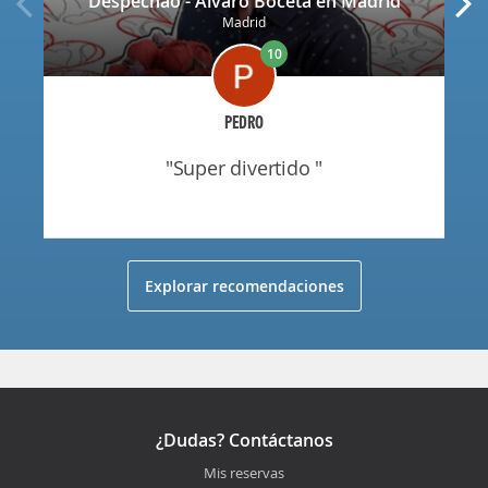
Despechao - Álvaro Boceta en Madrid
Madrid
10
PEDRO
"super divertido "
Explorar recomendaciones
¿Dudas? Contáctanos
Mis reservas