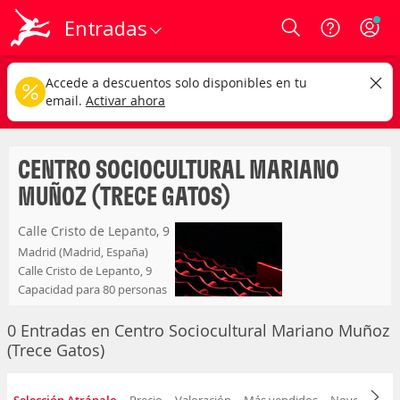
Entradas
Login
centro sociocultural mariano muñoz (trece
CAMBIAR
Accede a descuentos solo disponibles en tu
gatos)
email.
Activar ahora
Cualquier tipo
Cualquier fecha
CENTRO SOCIOCULTURAL MARIANO
MUÑOZ (TRECE GATOS)
Calle Cristo de Lepanto, 9
Madrid (Madrid, España)
Calle Cristo de Lepanto, 9
Capacidad para 80 personas
0 Entradas en Centro Sociocultural Mariano Muñoz
(Trece Gatos)