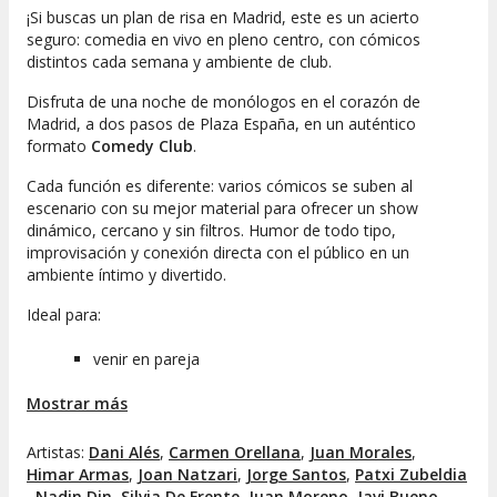
¡Si buscas un plan de risa en Madrid, este es un acierto
seguro: comedia en vivo en pleno centro, con cómicos
distintos cada semana y ambiente de club.
Disfruta de una noche de monólogos en el corazón de
Madrid, a dos pasos de Plaza España, en un auténtico
formato
Comedy Club
.
Cada función es diferente: varios cómicos se suben al
escenario con su mejor material para ofrecer un show
dinámico, cercano y sin filtros. Humor de todo tipo,
improvisación y conexión directa con el público en un
ambiente íntimo y divertido.
Ideal para:
venir en pareja
plan con amigos
Mostrar más
afterwork diferente
o simplemente desconectar y reírte sin pensar
Artistas:
Dani Alés
,
Carmen Orellana
,
Juan Morales
,
Varios cómicos en cada función
Himar Armas
,
Joan Natzari
,
Jorge Santos
,
Patxi Zubeldia
,
Nadin Din
,
Silvia De Frente
,
Juan Moreno
,
Javi Bueno