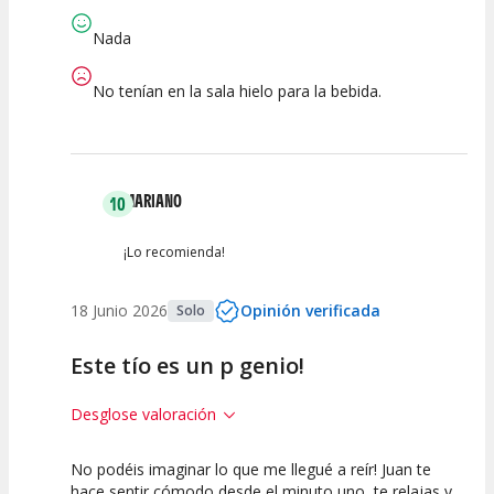
Espectáculo
Escena
artística
Nada
No tenían en la sala hielo para la bebida.
MARIANO
10
¡Lo recomienda!
18 Junio 2026
Opinión verificada
Solo
Este tío es un p genio!
Desglose valoración
No podéis imaginar lo que me llegué a reír! Juan te
10
10
10
hace sentir cómodo desde el minuto uno, te relajas y