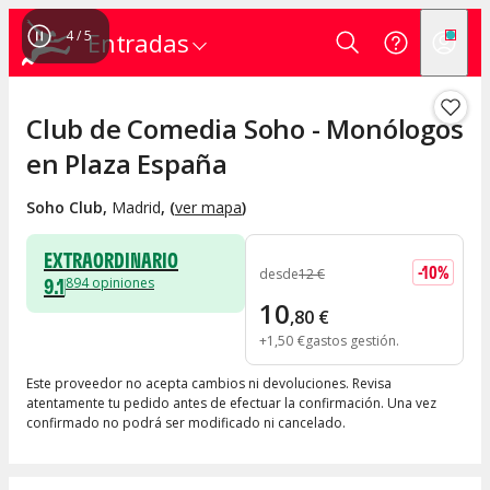
4
/
5
Entradas
Club de Comedia Soho - Monólogos
en Plaza España
Soho Club
,
Madrid
, (
ver mapa
)
EXTRAORDINARIO
-
10
%
desde
12
€
9.1
894
opiniones
10
,
80
€
+
1
,
50
€
gastos gestión
Este proveedor no acepta cambios ni devoluciones. Revisa
atentamente tu pedido antes de efectuar la confirmación. Una vez
confirmado no podrá ser modificado ni cancelado.