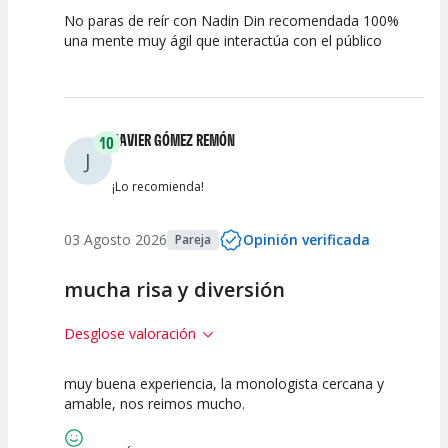
No paras de reír con Nadin Din recomendada 100%
10
10
10
una mente muy ágil que interactúa con el público
Calidad del
Puesta en
Interpretación
Espectáculo
Escena
artística
JAVIER GÓMEZ REMÓN
10
J
¡Lo recomienda!
03 Agosto 2026
Opinión verificada
Pareja
mucha risa y diversión
Desglose valoración
muy buena experiencia, la monologista cercana y
10
10
10
amable, nos reimos mucho.
Calidad del
Puesta en
Interpretación
Espectáculo
Escena
artística