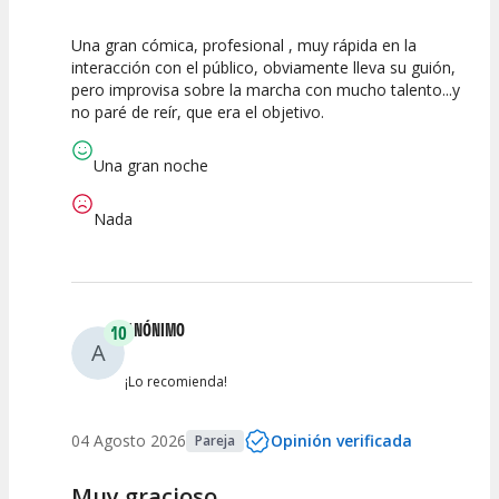
Una gran cómica, profesional , muy rápida en la
10
10
10
interacción con el público, obviamente lleva su guión,
pero improvisa sobre la marcha con mucho talento...y
Calidad del
Puesta en
Interpretación
no paré de reír, que era el objetivo.
Espectáculo
Escena
artística
Una gran noche
Nada
ANÓNIMO
10
A
¡Lo recomienda!
04 Agosto 2026
Opinión verificada
Pareja
Muy gracioso