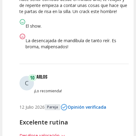
de repente empieza a contar unas cosas que hace que
Calidad del
Puesta en
Interpretación
te partas de risa en la silla. Un crack este hombre!
Espectáculo
Escena
artística
El show.
La desencajada de mandíbula de tanto reír. Es
broma, malpensados!
CARLOS
10
C
¡Lo recomienda!
12 Julio 2026
Opinión verificada
Pareja
Excelente rutina
Desglose valoración