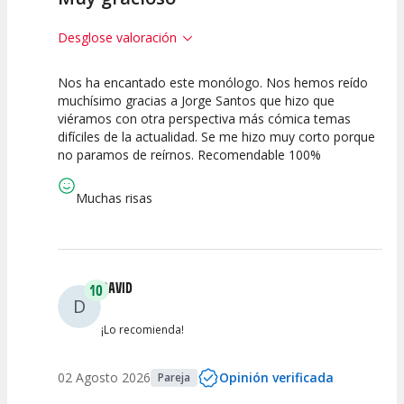
Desglose valoración
Nos ha encantado este monólogo. Nos hemos reído
10
10
10
muchísimo gracias a Jorge Santos que hizo que
viéramos con otra perspectiva más cómica temas
Calidad del
Puesta en
Interpretación
difíciles de la actualidad. Se me hizo muy corto porque
Espectáculo
Escena
artística
no paramos de reírnos. Recomendable 100%
Muchas risas
DAVID
10
D
¡Lo recomienda!
02 Agosto 2026
Opinión verificada
Pareja