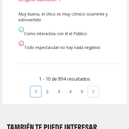
Muy buena, el chico es muy cómico ocurrente y
10
10
10
extrovertido
Calidad del
Puesta en
Interpretación
Espectáculo
Escena
artística
Como interactúa con él el Público
Todo espectacular no hay nada negativo
1 - 10 de 894 resultados
1
2
3
4
5
TAMBIÉN TE PUEDE INTERESAR