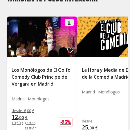
9
Los Monólogos de El Golfo
La Hora y Media de El
Comedy Club Príncipe de
de la Comedia Madrid
Vergara en Madrid
Madrid · Monólogos
Madrid · Monólogos
desde
16
,
00
€
12
,
00
€
-
25
%
desde
+
0
,
50
€
gastos
25
,
00
€
gestión