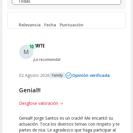
Entre 6 y 8
(
58
)
Entre 4 y 6
(
34
)
Relevancia
Fecha
Puntuación
Entre 2 y 4
(
21
)
MAYTE
10
M
Entre 0 y 2
(
21
)
¡Lo recomienda!
02 Agosto 2026
Opinión verificada
Family
Genial!!
Desglose valoración
Genial!! Jorge Santos es un crack!! Me encantó su
10
10
10
actuación. Toca los diversos temas con respeto y te
partes de risa. Le agradezco que haga participar al
Calidad del
Puesta en
Interpretación