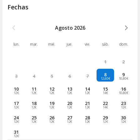
Fechas
Agosto
2026
lun.
mar.
mié.
jue.
vie.
sáb.
dom.
1
2
8
9
3
4
5
6
7
12,60€
10,80€
10
11
12
13
14
15
16
12€
12€
12€
12€
12€
14€
10,80€
17
18
19
20
21
22
23
12€
12€
12€
12€
12€
14€
12€
24
25
26
27
28
29
30
12€
12€
12€
12€
12€
12€
12€
31
12€