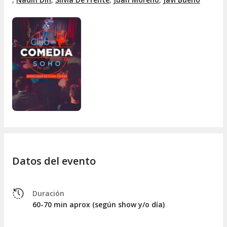
Humor en directo, cercano y sin filtros
Ubicación top: Plaza España
Ambiente de club (puedes tomar algo durante el show)
Cada semana, espectáculo diferente
Con más de
800 opiniones y una valoración
sobresaliente
, es uno de los planes de comedia mejor
valorados de Madrid.
Si te gusta la comedia, aquí no fallas. Un plan sencillo,
divertido y en el centro de Madrid para salir con una sonrisa.
Datos del evento
Duración
60-70 min aprox (según show y/o día)