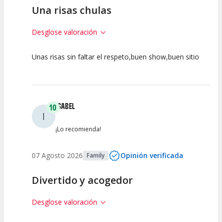
Una risas chulas
Desglose valoración
Unas risas sin faltar el respeto,buen show,buen sitio
10
10
10
Calidad del
Puesta en
Interpretación
Espectáculo
Escena
artística
ISABEL
10
I
¡Lo recomienda!
07 Agosto 2026
Opinión verificada
Family
Divertido y acogedor
Desglose valoración