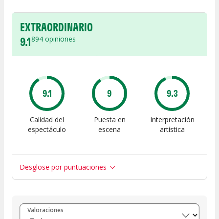
EXTRAORDINARIO
9.1
894
opiniones
9.1
9
9.3
Calidad del
Puesta en
Interpretación
espectáculo
escena
artística
Desglose por puntuaciones
Entre 8 y 10
(
770
)
Valoraciones