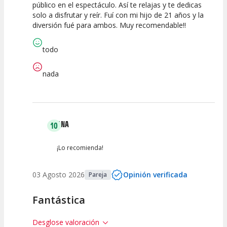
público en el espectáculo. Así te relajas y te dedicas
Espectáculo
Escena
artística
solo a disfrutar y reír. Fuí con mi hijo de 21 años y la
diversión fué para ambos. Muy recomendable!!
todo
nada
ANA
10
¡Lo recomienda!
03 Agosto 2026
Opinión verificada
Pareja
Fantástica
Desglose valoración