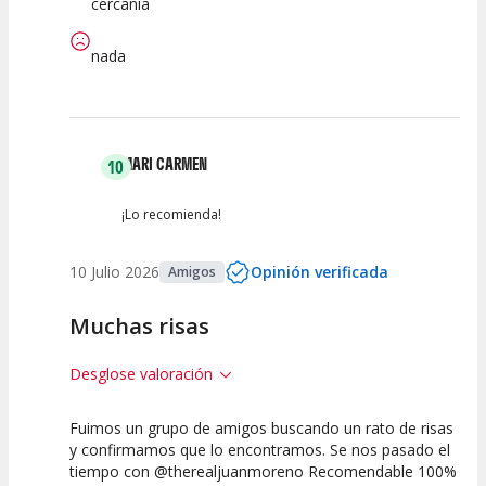
cercanía
nada
MARI CARMEN
10
¡Lo recomienda!
10 Julio 2026
Opinión verificada
Amigos
Muchas risas
Desglose valoración
Fuimos un grupo de amigos buscando un rato de risas
10
10
10
y confirmamos que lo encontramos. Se nos pasado el
tiempo con @therealjuanmoreno Recomendable 100%
Calidad del
Puesta en
Interpretación