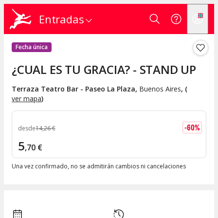
Entradas
Fecha única
¿CUAL ES TU GRACIA? - STAND UP
Terraza Teatro Bar - Paseo La Plaza
,
Buenos Aires
, (
ver mapa
)
-
60
%
desde
14
,
26
€
5
,
70
€
Una vez confirmado, no se admitirán cambios ni cancelaciones