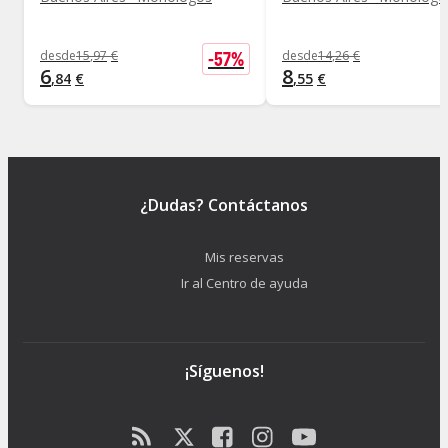
-
57
%
desde
15
,
97
€
desde
14
,
26
€
6
8
,
84
€
,
55
€
¿Dudas? Contáctanos
Mis reservas
Ir al Centro de ayuda
¡Síguenos!