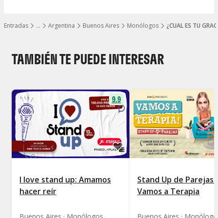
Entradas
…
Argentina
Buenos Aires
Monólogos
¿CUAL ES TU GRAC
Mostrar todos los niveles
TAMBIÉN TE PUEDE INTERESAR
9.9
I love stand up: Amamos
Stand Up de Parejas 
hacer reír
Vamos a Terapia
Buenos Aires · Monólogos
Buenos Aires · Monólogo