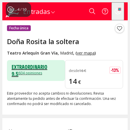
4
/
10
Entradas
Fecha única
Doña Rosita la soltera
Teatro Arlequín Gran Vía
,
Madrid
, (
ver mapa
)
EXTRAORDINARIO
-
13
%
desde
16
€
9.5
604
opiniones
14
€
Este proveedor no acepta cambios ni devoluciones. Revisa
atentamente tu pedido antes de efectuar la confirmación. Una vez
confirmado no podrá ser modificado ni cancelado.