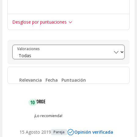
Desglose por puntuaciones
Entre 8 y 10
(
582
)
Valoraciones
Entre 6 y 8
(
39
)
Entre 4 y 6
(
11
)
Relevancia
Fecha
Puntuación
Entre 2 y 4
(
3
)
JORGE
10
Entre 0 y 2
(
3
)
¡Lo recomienda!
15 Agosto 2019
Opinión verificada
Pareja