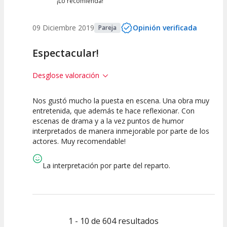
¡Lo recomienda!
09 Diciembre 2019
Opinión verificada
Pareja
Espectacular!
Desglose valoración
Nos gustó mucho la puesta en escena. Una obra muy
10
10
10
entretenida, que además te hace reflexionar. Con
escenas de drama y a la vez puntos de humor
Calidad del
Puesta en
Interpretación
interpretados de manera inmejorable por parte de los
Espectáculo
Escena
artística
actores. Muy recomendable!
La interpretación por parte del reparto.
1 - 10 de 604 resultados