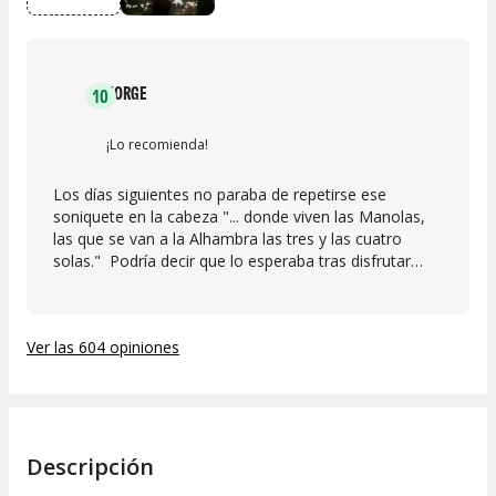
JORGE
10
¡Lo recomienda!
Los días siguientes no paraba de repetirse ese
soniquete en la cabeza "... donde viven las Manolas,
las que se van a la Alhambra las tres y las cuatro
solas." Podría decir que lo esperaba tras disfrutar
otras obras de la compañía 13 gatos, sobretodo "El
maleficio de la Mariposa" también de Lorca pero lo
han vuelto a hacer y se han superado. Como a varios
Ver las 604 opiniones
de los espectadores alrededor me costó contener las
lágrimas a pesar de que durante la obra se te arranca
varias veces la sonrisa. ¡¡Noventa minutos de
auténtico disfrute!!
Descripción