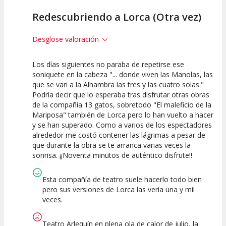
Redescubriendo a Lorca (Otra vez)
Desglose valoración
Los días siguientes no paraba de repetirse ese
10
10
10
soniquete en la cabeza "... donde viven las Manolas, las
que se van a la Alhambra las tres y las cuatro solas."
Calidad del
Puesta en
Interpretación
Podría decir que lo esperaba tras disfrutar otras obras
Espectáculo
Escena
artística
de la compañía 13 gatos, sobretodo "El maleficio de la
Mariposa" también de Lorca pero lo han vuelto a hacer
y se han superado. Como a varios de los espectadores
alrededor me costó contener las lágrimas a pesar de
que durante la obra se te arranca varias veces la
sonrisa. ¡¡Noventa minutos de auténtico disfrute!!
Esta compañía de teatro suele hacerlo todo bien
pero sus versiones de Lorca las vería una y mil
veces.
Teatro Arlequín en plena ola de calor de julio, la