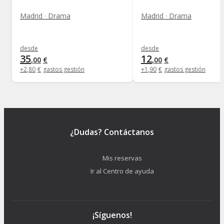
Madrid · Drama
Madrid · Drama
desde
desde
35
12
,
00
€
,
00
€
+
2
,
80
€
gastos gestión
+
1
,
90
€
gastos gestión
¿Dudas? Contáctanos
Mis reservas
Ir al Centro de ayuda
¡Síguenos!