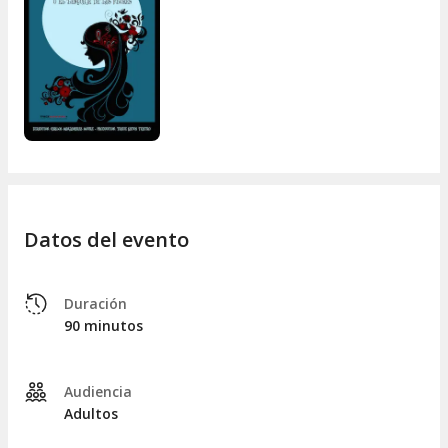
Partiendo de esta premisa,
Lorca
logra exprimir la sencillez
de los sentimientos universales para exponer una obra que
es probablemente lo mejor de su teatro y se cuenta, sin
duda, entre las
obras maestras del teatro universal del
siglo XX
. Los distintos aspectos de la condición humana se
reflejan con maestría en este
mágico cuento
, que plantea
una
reflexión sobre la huída del tiempo y los sueños
,
abordando el tema de la soltería y la presión social con
romanticismo, humor y sensibilidad poética.
Datos del evento
Duración
90 minutos
Audiencia
Adultos