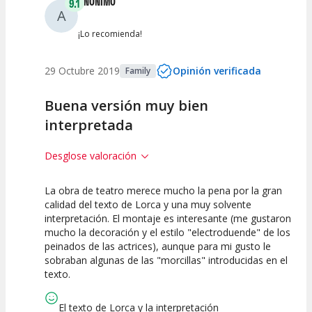
ANÓNIMO
9.1
A
¡Lo recomienda!
29 Octubre 2019
Opinión verificada
Family
Buena versión muy bien
interpretada
Desglose valoración
La obra de teatro merece mucho la pena por la gran
7.5
10
10
calidad del texto de Lorca y una muy solvente
interpretación. El montaje es interesante (me gustaron
Calidad del
Puesta en
Interpretación
mucho la decoración y el estilo "electroduende" de los
Espectáculo
Escena
artística
peinados de las actrices), aunque para mi gusto le
sobraban algunas de las "morcillas" introducidas en el
texto.
El texto de Lorca y la interpretación