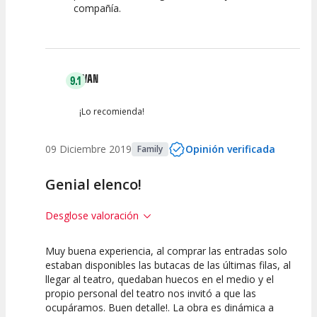
compañía.
IVAN
9.1
¡Lo recomienda!
09 Diciembre 2019
Opinión verificada
Family
Genial elenco!
Desglose valoración
Muy buena experiencia, al comprar las entradas solo
10
7.5
10
estaban disponibles las butacas de las últimas filas, al
llegar al teatro, quedaban huecos en el medio y el
Calidad del
Puesta en
Interpretación
propio personal del teatro nos invitó a que las
Espectáculo
Escena
artística
ocupáramos. Buen detalle!. La obra es dinámica a