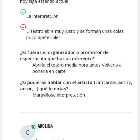
hoy siga estando actual
Calidad del
Puesta en
Interpretación
Espectáculo
Escena
artística
La interpretCipn
El teatro abre muy justo y se forman unas colas
poco apetecibles
¿Si fueras el organizador o promotor del
espectáculo que harías diferente?
Abriría el teatro media hora antes Volvería a
ponerla en cartel
¿Si pudieras hablar con el artista (cantante, actriz,
actor,...) qué le dirías?
Maravillosa interpretación
CAROLINA
10
C