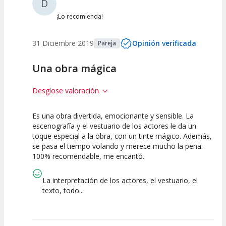
D
¡Lo recomienda!
31 Diciembre 2019
Opinión verificada
Pareja
Una obra mágica
Desglose valoración
Es una obra divertida, emocionante y sensible. La
10
10
10
escenografía y el vestuario de los actores le da un
toque especial a la obra, con un tinte mágico. Además,
Calidad del
Puesta en
Interpretación
se pasa el tiempo volando y merece mucho la pena.
Espectáculo
Escena
artística
100% recomendable, me encantó.
La interpretación de los actores, el vestuario, el
texto, todo...