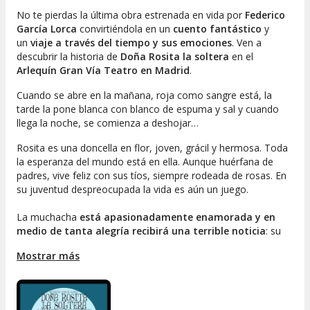
No te pierdas la última obra estrenada en vida por
Federico
García Lorca
convirtiéndola en un
cuento fantástico
y
un
viaje a través del tiempo y sus emociones
. Ven a
descubrir la historia de
Doña Rosita la soltera
en el
Arlequín Gran Vía Teatro en Madrid
.
Cuando se abre en la mañana, roja como sangre está, la
tarde la pone blanca con blanco de espuma y sal y cuando
llega la noche, se comienza a deshojar…
Rosita es una doncella en flor, joven, grácil y hermosa. Toda
la esperanza del mundo está en ella. Aunque huérfana de
padres, vive feliz con sus tíos, siempre rodeada de rosas. En
su juventud despreocupada la vida es aún un juego.
La muchacha
está apasionadamente enamorada y en
medio de tanta alegría recibirá una terrible noticia
: su
novio ha de viajar a Tucumán a hacerse cargo de la hacienda
Mostrar más
de sus padres. Sin embargo, ella mantiene viva la esperanza y
antes de separarse,
los enamorados se prometen amor
eterno
, quedando Rosita sola y una indefinida promesa de
matrimonio en el aire.