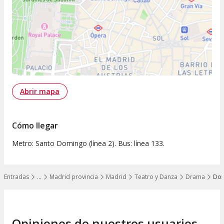
Abrir mapa
Cómo llegar
Metro: Santo Domingo (línea 2). Bus: línea 133.
Entradas
…
Madrid provincia
Madrid
Teatro y Danza
Drama
Doñ
Mostrar todos los niveles
Opiniones de nuestros usuarios