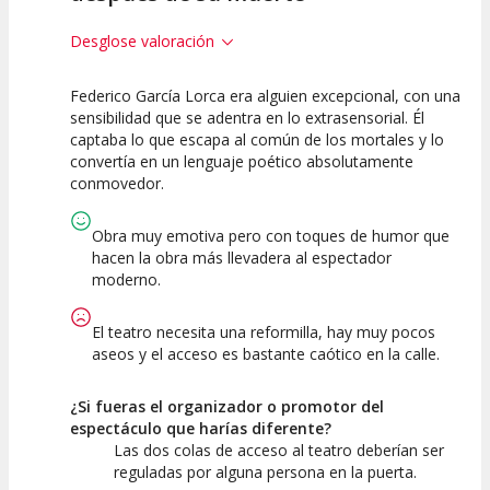
Desglose valoración
Federico García Lorca era alguien excepcional, con una
10
10
10
sensibilidad que se adentra en lo extrasensorial. Él
captaba lo que escapa al común de los mortales y lo
Calidad del
Puesta en
Interpretación
convertía en un lenguaje poético absolutamente
Espectáculo
Escena
artística
conmovedor.
Obra muy emotiva pero con toques de humor que
hacen la obra más llevadera al espectador
moderno.
El teatro necesita una reformilla, hay muy pocos
aseos y el acceso es bastante caótico en la calle.
¿Si fueras el organizador o promotor del
espectáculo que harías diferente?
Las dos colas de acceso al teatro deberían ser
reguladas por alguna persona en la puerta.