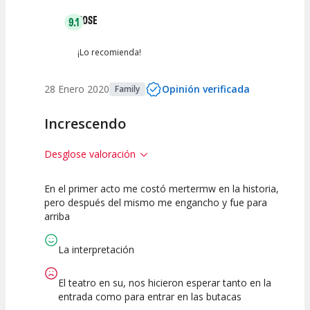
JOSE
9.1
¡Lo recomienda!
28 Enero 2020
Opinión verificada
Family
Increscendo
Desglose valoración
En el primer acto me costó mertermw en la historia,
10
7.5
10
pero después del mismo me engancho y fue para
arriba
Calidad del
Puesta en
Interpretación
Espectáculo
Escena
artística
La interpretación
El teatro en su, nos hicieron esperar tanto en la
entrada como para entrar en las butacas