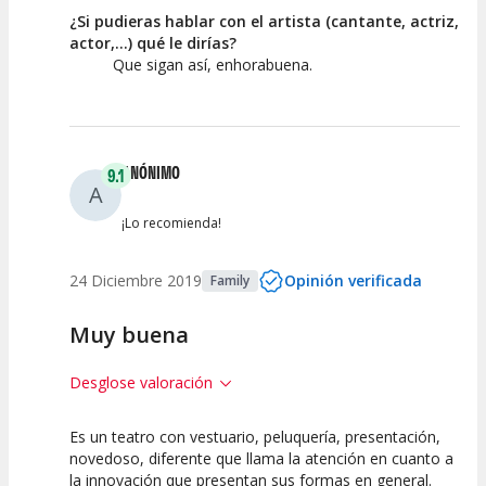
¿Si pudieras hablar con el artista (cantante, actriz,
actor,...) qué le dirías?
Que sigan así, enhorabuena.
ANÓNIMO
9.1
A
¡Lo recomienda!
24 Diciembre 2019
Opinión verificada
Family
Muy buena
Desglose valoración
Es un teatro con vestuario, peluquería, presentación,
10
7.5
10
novedoso, diferente que llama la atención en cuanto a
la innovación que presentan sus formas en general.
Calidad del
Puesta en
Interpretación