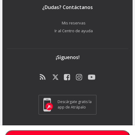
¿Dudas? Contáctanos
Mis reservas
Ir al Centro de ayuda
¡Síguenos!
Descárgate gratis la
app de Atrápalo
ATRAPALO S.L. - Carrer de Pere IV 105-109 - 08018 Barcelona (España) -
GC1018