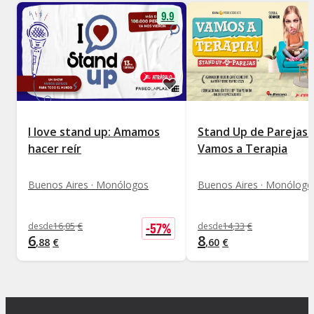
9.9
I love stand up: Amamos
Stand Up de Parejas 
hacer reír
Vamos a Terapia
Buenos Aires · Monólogos
Buenos Aires · Monólogo
-
57
%
desde
16
,
05
€
desde
14
,
33
€
6
8
,
88
€
,
60
€