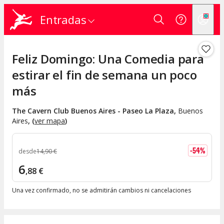
Entradas
Feliz Domingo: Una Comedia para
estirar el fin de semana un poco
más
The Cavern Club Buenos Aires - Paseo La Plaza
,
Buenos
Aires
, (
ver mapa
)
-
54
%
desde
14
,
90
€
6
,
88
€
Una vez confirmado, no se admitirán cambios ni cancelaciones