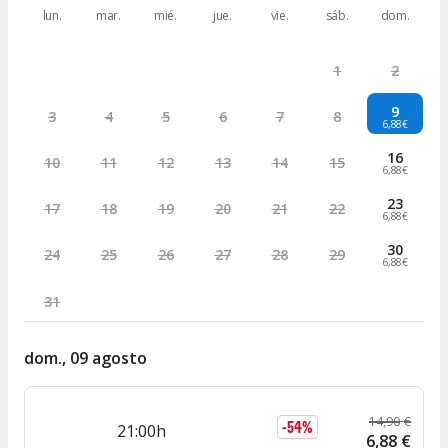
lun.
mar.
mié.
jue.
vie.
sáb.
dom.
1
2
9
3
4
5
6
7
8
6,88€
16
10
11
12
13
14
15
6,88€
23
17
18
19
20
21
22
6,88€
30
24
25
26
27
28
29
6,88€
31
dom., 09 agosto
14
,
90
€
-
54
%
21:00h
6
,
88
€