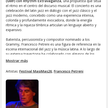
(GMF) con Rhythm Extravaganza
, una propuesta que sitúa
el ritmo en el centro del discurso musical. El concierto es una
celebración del latin jazz en diálogo con el jazz clásico y el
jazz moderno, concebido como una experiencia intensa,
colorida y profundamente evocadora, donde la energía
rítmica y la riqueza tímbrica articulan un lenguaje abierto y
expansivo.
Baterista, percusionista y compositor nominado a los
Grammy, Francesco Petreni es una figura de referencia en la
escena internacional del jazz y la música latina. A lo largo de
su extensa trayectoria ha colaborado con algunos de los
grandes nombres del jazz contemporáneo y ha participado
Mostrar más
en cientos de festivales y conciertos por Europa, Cuba y
Brasil. Su discografía supera los setenta álbumes, diez de
Artistas:
Festival MasiMas26
,
Francesco Petreni
ellos como líder o colíder, y refleja una trayectoria marcada
por la versatilidad, la exploración rítmica y una profunda
conexión con las tradiciones afroamericanas y
latinoamericanas.
Para esta ocasión,
Petreni
se rodea de un cuarteto de
primer nivel con Will Bonness al piano, Perico Sambeat al
saxo alto y Mark Hodgson al contrabajo. El repertorio se