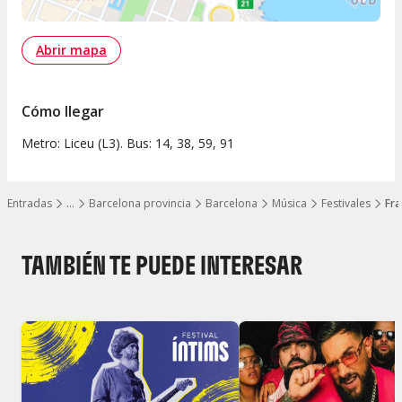
Abrir mapa
Cómo llegar
Metro: Liceu (L3). Bus: 14, 38, 59, 91
Entradas
…
Barcelona provincia
Barcelona
Música
Festivales
Fra
Mostrar todos los niveles
TAMBIÉN TE PUEDE INTERESAR