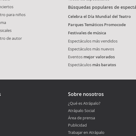
ciertos
Búsquedas populares de espect
tro para niños
Celebra el Día Mundial del Teatro
ama
Parques Temáticos Promocode
icales
Festivales de música
tro de autor
Espectáculos más vendidos
Espectáculos más nuevos
Eventos
mejor valorados
Espectáculos
más baratos
s
Sobre nosotros
¿Qué es Atrápalo?
Atrápalo Social
Área de prensa
Publicidad
Trabajar en Atrápalo