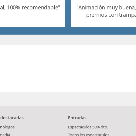
nial, 100% recomendable"
"animación muy buena, pero
premios con tramp
 destacadas
Entradas
nólogos
Espectáculos 50% dto.
media
Todos los espectáculos