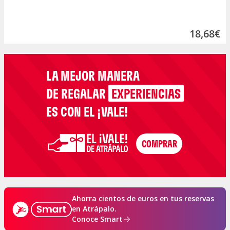
18,68€
LA MEJOR MANERA
DE REGALAR
EXPERIENCIAS
ES CON EL ¡VALE!
Ahorra cientos de euros en tus reservas
en Atrápalo.
Conoce Smart