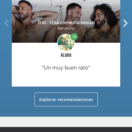
Trío - Una comedia sexual
Barcelona
10
ÀLVAR
"un muy buen rato"
Explorar recomendaciones