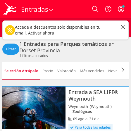
Entradas
Login
Dorset
CAMBIAR
Accede a descuentos solo disponibles en tu
Parques temáticos
Cualquier fecha
email.
Activar ahora
1
Entradas para Parques temáticos
en
Filtrar
Dorset Provincia
1
filtros aplicados
Selección Atrápalo
Precio
Valoración
Más vendidos
Novedad
F
Entrada a SEA LIFE®
Weymouth
Weymouth (Weymouth)
Zoológicos
09 ago al 31 dic
Para todas las edades