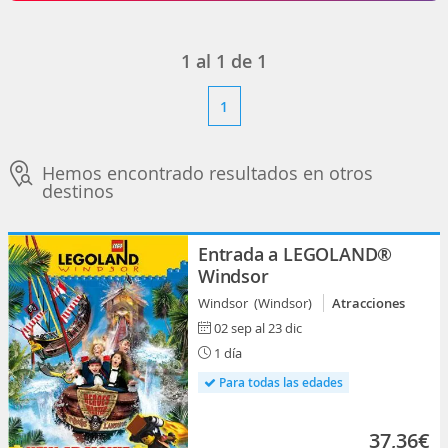
1
al
1
de
1
1
Hemos encontrado resultados en otros
destinos
Entrada a LEGOLAND®
Windsor
Windsor (Windsor)
Atracciones
02 sep al 23 dic
1 día
Para todas las edades
37,36€