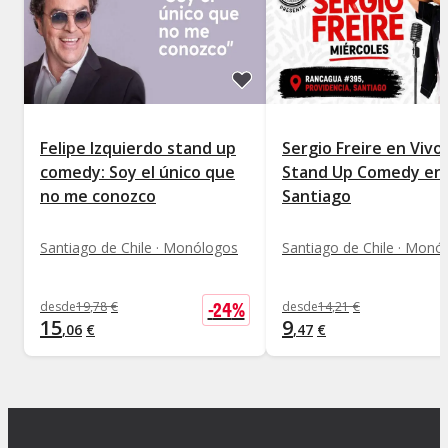
Felipe Izquierdo stand up
Sergio Freire en Vivo
comedy: Soy el único que
Stand Up Comedy en
no me conozco
Santiago
Santiago de Chile · Monólogos
Santiago de Chile · Monó
-
24
%
desde
19
,
78
€
desde
14
,
21
€
15
9
,
06
€
,
47
€