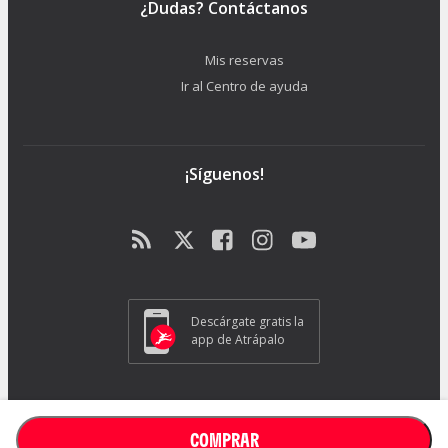
¿Dudas? Contáctanos
Mis reservas
Ir al Centro de ayuda
¡Síguenos!
Descárgate gratis la
app de Atrápalo
ATRAPALO S.L. - Carrer de Pere IV 105-109 - 08018 Barcelona (España) -
GC1018
COMPRAR