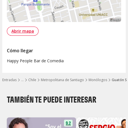
Abrir mapa
Cómo llegar
Happy People Bar de Comedia
Entradas
…
Chile
Metropolitana de Santiago
Monólogos
Guatón Sa
Mostrar todos los niveles
TAMBIÉN TE PUEDE INTERESAR
9.2