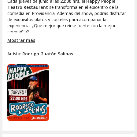
Cada jueves de junio a las
22:00 hrs
, el
Happy People
Teatro Restaurant
se transforma en el epicentro de la
comedia en Providencia. Además del show, podrás disfrutar
de exquisitos platos y cocteles para acompañar la
experiencia. ¿Qué mejor que reírse fuerte con la mejor
compañía?
Mostrar más
Cuándo:
Todos los jueves de junio
Hora:
22:00 hrs
Artista:
Rodrigo Guatón Salinas
Dónde:
Happy People Teatro Restaurant,
Providencia
Cupos limitados
Ya sea que vengas con tu grupo de amigos, en pareja o
decidas regalarte un momento de relajo, el stand up comedy
en Santiago con Rodrigo Salinas promete una experiencia
única. Reserva tu entrada y prepárate para una noche de
risas desbordantes, buen ambiente y la mejor energía.
¡No dejes pasar esta oportunidad de disfrutar el humor
chileno como corresponde!