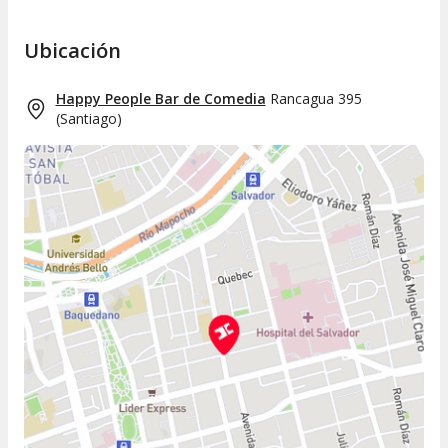
Ubicación
Happy People Bar de Comedia
Rancagua 395
(
Santiago
)