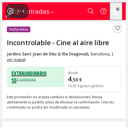
Entradas
4
/
4
Fecha única
Incontrolable - Cine al aire libre
Jardins Sant Joan de Déu (L'Illa Diagonal)
,
Barcelona
, (
ver mapa
)
EXTRAORDINARIO
desde
4
10
,
50
€
3
opiniones
+
0
,
45
€
gastos gestión
Este proveedor no acepta cambios ni devoluciones. Revisa
atentamente tu pedido antes de efectuar la confirmación. Una vez
confirmado no podrá ser modificado ni cancelado.