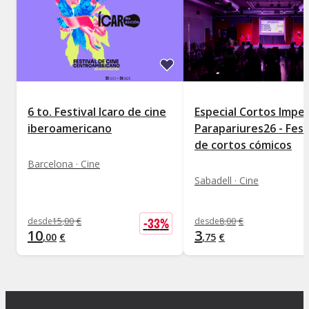
6 to. Festival Icaro de cine
Especial Cortos Imperi
iberoamericano
Parapariures26 - Fest
de cortos cómicos
Barcelona · Cine
Sabadell · Cine
-
33
%
desde
15
,
00
€
desde
8
,
00
€
10
3
,
00
€
,
75
€