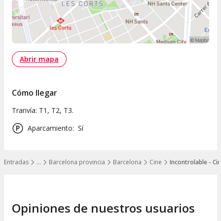
Abrir mapa
Cómo llegar
Tranvía: T1, T2, T3.
Aparcamiento
:
Sí
Entradas
…
Barcelona provincia
Barcelona
Cine
Incontrolable - Cin
Mostrar todos los niveles
Opiniones de nuestros usuarios