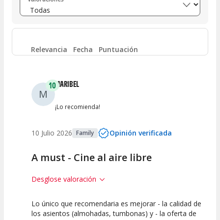
Entre 6 y 8
(
0
)
Entre 4 y 6
(
0
)
Relevancia
Fecha
Puntuación
Entre 2 y 4
(
0
)
MARIBEL
10
M
Entre 0 y 2
(
0
)
¡Lo recomienda!
10 Julio 2026
Opinión verificada
Family
A must - Cine al aire libre
Desglose valoración
Lo único que recomendaria es mejorar - la calidad de
10
10
10
los asientos (almohadas, tumbonas) y - la oferta de