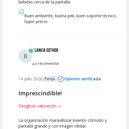
bebidas cerca de la pantalla.
Calidad del
Puesta en
Interpretación
Espectáculo
Escena
artística
Buen ambiente, buena peli, buen soporte técnico.
Super precio.
BLANCA ESTHER
10
B
¡Lo recomienda!
14 Julio 2026
Opinión verificada
Pareja
Imprescindible!
Desglose valoración
La organización maravillosa! Asiento cómodo y
10
10
10
pantalla grande y con imagen nítida!.