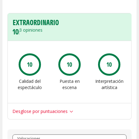
EXTRAORDINARIO
10
3
opiniones
10
10
10
Calidad del
Puesta en
Interpretación
espectáculo
escena
artística
Desglose por puntuaciones
Entre 8 y 10
(
3
)
Valoraciones