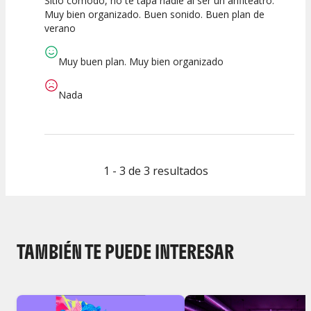
Sitio cómodo, no te tapa nadie al ser un anfiteatro.
10
10
10
Muy bien organizado. Buen sonido. Buen plan de
verano
Calidad del
Puesta en
Interpretación
Espectáculo
Escena
artística
Muy buen plan. Muy bien organizado
Nada
1 - 3 de 3 resultados
TAMBIÉN TE PUEDE INTERESAR