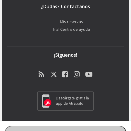
¿Dudas? Contáctanos
Mis reservas
Ir al Centro de ayuda
¡Síguenos!
Descárgate gratis la
app de Atrápalo
ATRAPALO S.L. - Carrer de Pere IV 105-109 - 08018 Barcelona (España) -
GC1018