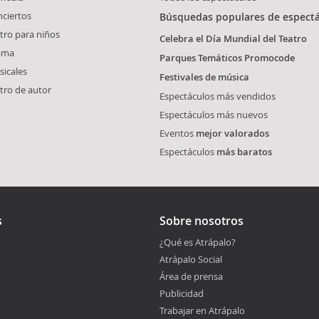
ciertos
Búsquedas populares de espect
tro para niños
Celebra el Día Mundial del Teatro
ama
Parques Temáticos Promocode
icales
Festivales de música
tro de autor
Espectáculos más vendidos
Espectáculos más nuevos
Eventos
mejor valorados
Espectáculos
más baratos
s
Sobre nosotros
¿Qué es Atrápalo?
Atrápalo Social
Área de prensa
Publicidad
Trabajar en Atrápalo