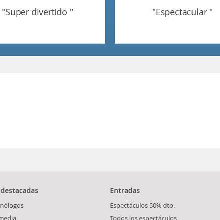
"super divertido "
"espectacular "
 destacadas
Entradas
nólogos
Espectáculos 50% dto.
media
Todos los espectáculos