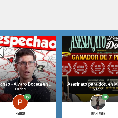
Despechao - Álvaro Boceta en Madrid
Asesinato para dos, en M
Madrid
Madrid
10
10
PEDRO
MARIMAR