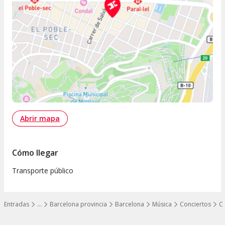
Abrir mapa
Cómo llegar
Transporte público
Entradas
…
Barcelona provincia
Barcelona
Música
Conciertos
C
Mostrar todos los niveles