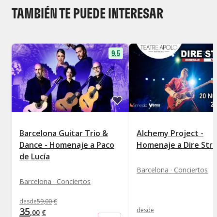
TAMBIÉN TE PUEDE INTERESAR
9.5
Barcelona Guitar Trio &
Alchemy Project -
Dance - Homenaje a Paco
Homenaje a Dire Stra
de Lucía
Barcelona · Conciertos
Barcelona · Conciertos
desde
59
,
00
€
35
desde
,
00
€