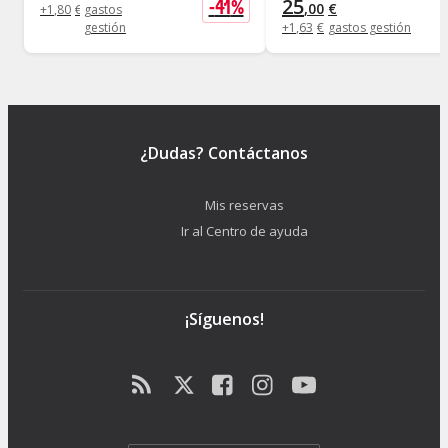
25
-
41
%
,
00
€
+
1
,
80
€
gastos
gestión
+
1
,
63
€
gastos gestión
¿Dudas? Contáctanos
Mis reservas
Ir al Centro de ayuda
¡Síguenos!