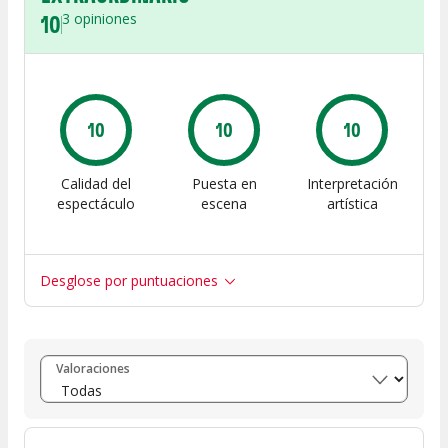
10
3
opiniones
10
10
10
Calidad del
Puesta en
Interpretación
espectáculo
escena
artística
Desglose por puntuaciones
Entre 8 y 10
(
3
)
Valoraciones
Entre 6 y 8
(
0
)