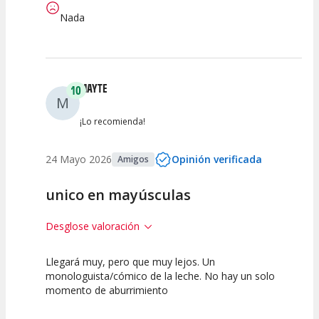
Nada
MAYTE
10
M
¡Lo recomienda!
24 Mayo 2026
Opinión verificada
Amigos
unico en mayúsculas
Desglose valoración
Llegará muy, pero que muy lejos. Un
10
10
10
monologuista/cómico de la leche. No hay un solo
momento de aburrimiento
Calidad del
Puesta en
Interpretación
Espectáculo
Escena
artística