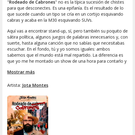
"
Rodeado de Cabrones
" no es la típica sucesión de chistes
para que desconectes. Es una epifanía. Es el resultado de lo
que sucede cuando un tipo se cría en un cortijo esquivando
cabras y acaba en la M30 esquivando SUVs.
Aquí vas a encontrar stand-up, sí, pero también su poquito de
sátira política, algunos juegos de palabras innecesarios y, con
suerte, hasta alguna canción que no sabías que necesitabas
escuchar. En el fondo, tú y yo somos iguales: ambos
sabemos que el mundo está mal repartido. La diferencia es
que yo me he montado un show de una hora para contarlo y
tú estás ahí leyendo esta sinopsis.
Mostrar más
Deja el móvil, compra la entrada y ven a descubrir por qué,
vivas donde vivas, siempre terminarás igual:
Rodeado de
Cabrones.
Artista:
Jota Montes