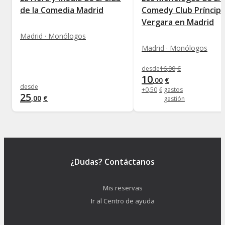
de la Comedia Madrid
Comedy Club Príncip
Vergara en Madrid
Madrid · Monólogos
Madrid · Monólogos
desde
16
,
00
€
10
,
00
€
desde
+
0
,
50
€
gastos
25
,
00
€
gestión
¿Dudas? Contáctanos
Mis reservas
Ir al Centro de ayuda