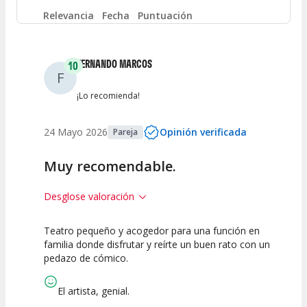
Entre 4 y 6
(
0
)
Relevancia
Fecha
Puntuación
Entre 2 y 4
(
0
)
FERNANDO MARCOS
10
F
Entre 0 y 2
(
0
)
¡Lo recomienda!
24 Mayo 2026
Opinión verificada
Pareja
Muy recomendable.
Desglose valoración
Teatro pequeño y acogedor para una función en
10
10
10
familia donde disfrutar y reírte un buen rato con un
pedazo de cómico.
Calidad del
Puesta en
Interpretación
Espectáculo
Escena
artística
El artista, genial.